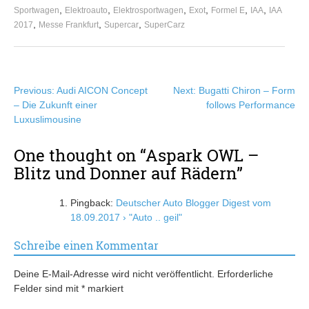
,
,
,
,
,
,
Sportwagen
Elektroauto
Elektrosportwagen
Exot
Formel E
IAA
IAA
,
,
,
2017
Messe Frankfurt
Supercar
SuperCarz
Beitragsnavigation
Previous:
Audi AICON Concept
Next:
Bugatti Chiron – Form
– Die Zukunft einer
follows Performance
Luxuslimousine
One thought on “
Aspark OWL –
Blitz und Donner auf Rädern
”
Pingback:
Deutscher Auto Blogger Digest vom
18.09.2017 › "Auto .. geil"
Schreibe einen Kommentar
Deine E-Mail-Adresse wird nicht veröffentlicht.
Erforderliche
Felder sind mit
*
markiert