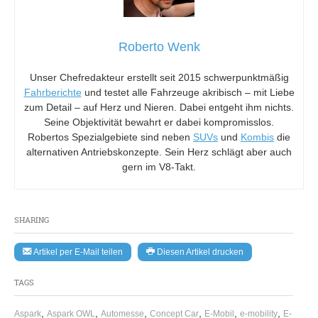
Roberto Wenk
Unser Chefredakteur erstellt seit 2015 schwerpunktmäßig
Fahrberichte
und testet alle Fahrzeuge akribisch – mit Liebe
zum Detail – auf Herz und Nieren. Dabei entgeht ihm nichts.
Seine Objektivität bewahrt er dabei kompromisslos.
Robertos Spezialgebiete sind neben
SUVs
und
Kombis
die
alternativen Antriebskonzepte. Sein Herz schlägt aber auch
gern im V8-Takt.
SHARING
Artikel per E-Mail teilen
Diesen Artikel drucken
TAGS
,
,
,
,
,
,
Aspark
Aspark OWL
Automesse
Concept Car
E-Mobil
e-mobility
E-