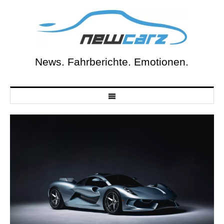
Skip
to
content
News. Fahrberichte. Emotionen.
NewCarz.de