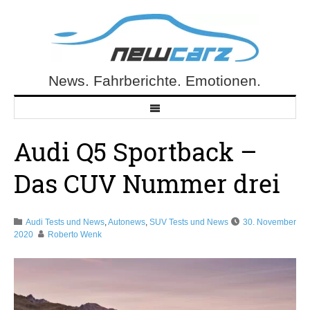
Skip
to
content
News. Fahrberichte. Emotionen.
NewCarz.de
Audi Q5 Sportback –
Das CUV Nummer drei
Audi Tests und News
,
Autonews
,
SUV Tests und News
30. November
2020
Roberto Wenk