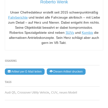
Roberto Wenk
Unser Chefredakteur erstellt seit 2015 schwerpunktmäßig
Fahrberichte
und testet alle Fahrzeuge akribisch – mit Liebe
zum Detail – auf Herz und Nieren. Dabei entgeht ihm nichts.
Seine Objektivität bewahrt er dabei kompromisslos.
Robertos Spezialgebiete sind neben
SUVs
und
Kombis
die
alternativen Antriebskonzepte. Sein Herz schlägt aber auch
gern im V8-Takt.
SHARING
Artikel per E-Mail teilen
Diesen Artikel drucken
TAGS
,
,
,
Audi Q5
Crossover Utility Vehicle
CUV
neues Modell