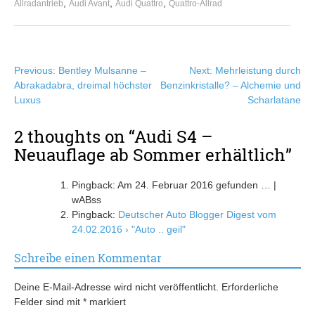
,
,
,
Allradantrieb
Audi Avant
Audi Quattro
Quattro-Allrad
Beitragsnavigation
Previous:
Bentley Mulsanne –
Next:
Mehrleistung durch
Abrakadabra, dreimal höchster
Benzinkristalle? – Alchemie und
Luxus
Scharlatane
2 thoughts on “
Audi S4 –
Neuauflage ab Sommer erhältlich
”
Pingback: Am 24. Februar 2016 gefunden … |
wABss
Pingback:
Deutscher Auto Blogger Digest vom
24.02.2016 › "Auto .. geil"
Schreibe einen Kommentar
Deine E-Mail-Adresse wird nicht veröffentlicht.
Erforderliche
Felder sind mit
*
markiert