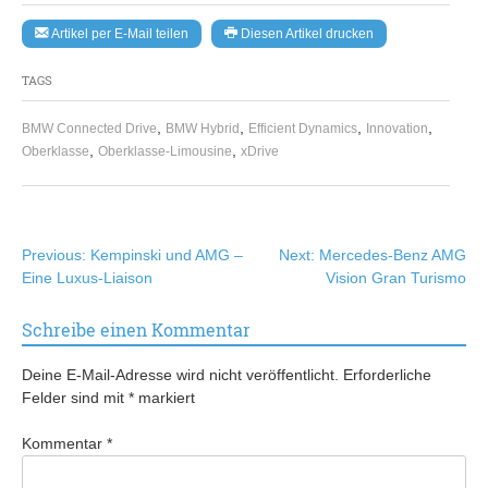
Artikel per E-Mail teilen
Diesen Artikel drucken
TAGS
,
,
,
,
BMW Connected Drive
BMW Hybrid
Efficient Dynamics
Innovation
,
,
Oberklasse
Oberklasse-Limousine
xDrive
Beitragsnavigation
Previous:
Kempinski und AMG –
Next:
Mercedes-Benz AMG
Eine Luxus-Liaison
Vision Gran Turismo
Schreibe einen Kommentar
Deine E-Mail-Adresse wird nicht veröffentlicht.
Erforderliche
Felder sind mit
*
markiert
Kommentar
*