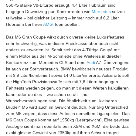
560PS starke V8-Biturbo erzeugt. 4,4 Liter Hubraum sind
hingegen Downsizing pur, Konkurrenten wie
Mercedes
setzen
teilweise – bei gleicher Leistung – immer noch auf 6,2 Liter
Hubraum bei Ihren
AMG
Topmodellen.
Das M6 Gran Coupé wirkt durch diverse kleine Luxusfeatures
sehr hochwertig, was in dieser Preisklasse aber auch nicht
anders zu erwarten ist. Somit steht das 4-Türige Coupé mit
einem Motor aus der M-Schmiede ohne Weiteres in direkter
Konkurrenz zum Mercedes CLS und dem
Audi
A7. Überzeugend
ist auch der Spritverbrauch. BMW bewirbt sein neustes Produkt
mit 9,9 Liter/kombiniert sowie 14,0 Liter/innerorts. Außerorts soll
die HighTech Präzisionswaffe sich mit 7,6 Litern begnügen.
Fahrtests werden zeigen, ob man mit diesen Werten kalkulieren
kann, oder ob dies – wie schon so oft – nur
Wunschvorstellungen sind. Die Ähnlichkeit zum „kleineren
Bruder“ M5 wird auch im Gewicht deutlich. Nur 5kg Unterschied
zum M5 zeigen, dass diese Autos in derselben Liga spielen. Das
M6 Gran Coupé kommt auf 1950kg (Leergewicht). Eine gewisse
Analogie sieht man ebenfalls beim X5M und X6M, die beide das
exakt gleiche Gewicht von 2350kg auf ihren Achsen tragen.