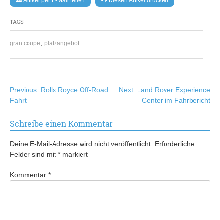
Artikel per E-Mail teilen
Diesen Artikel drucken
TAGS
,
gran coupe
platzangebot
Beitragsnavigation
Previous:
Rolls Royce Off-Road
Next:
Land Rover Experience
Fahrt
Center im Fahrbericht
Schreibe einen Kommentar
Deine E-Mail-Adresse wird nicht veröffentlicht.
Erforderliche
Felder sind mit
*
markiert
Kommentar
*