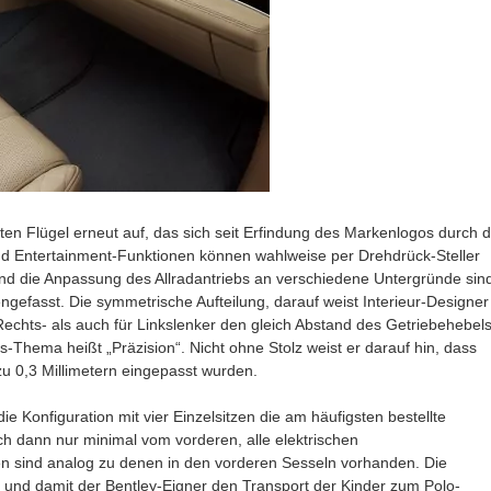
ten Flügel erneut auf, das sich seit Erfindung des Markenlogos durch d
und Entertainment-Funktionen können wahlweise per Drehdrück-Steller
nd die Anpassung des Allradantriebs an verschiedene Untergründe sin
ngefasst. Die symmetrische Aufteilung, darauf weist Interieur-Designer
Rechts- als auch für Linkslenker den gleich Abstand des Getriebehebel
s-Thema heißt „Präzision“. Nicht ohne Stolz weist er darauf hin, dass
zu 0,3 Millimetern eingepasst wurden.
 Konfiguration mit vier Einzelsitzen die am häufigsten bestellte
ich dann nur minimal vom vorderen, alle elektrischen
zen sind analog zu denen in den vorderen Sesseln vorhanden. Die
und damit der Bentley-Eigner den Transport der Kinder zum Polo-