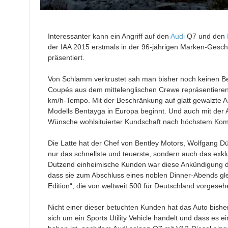
Interessanter kann ein Angriff auf den
Audi
Q7 und den
der IAA 2015 erstmals in der 96-jährigen Marken-Gesch
präsentiert.
Von Schlamm verkrustet sah man bisher noch keinen B
Coupés aus dem mittelenglischen Crewe repräsentieren
km/h-Tempo. Mit der Beschränkung auf glatt gewalzte As
Modells Bentayga in Europa beginnt. Und auch mit der A
Wünsche wohlsituierter Kundschaft nach höchstem Komfo
Die Latte hat der Chef von Bentley Motors, Wolfgang Dü
nur das schnellste und teuerste, sondern auch das exklu
Dutzend einheimische Kunden war diese Ankündigung 
dass sie zum Abschluss eines noblen Dinner-Abends glei
Edition“, die von weltweit 500 für Deutschland vorgeseh
Nicht einer dieser betuchten Kunden hat das Auto bisher
sich um ein Sports Utility Vehicle handelt und dass es 