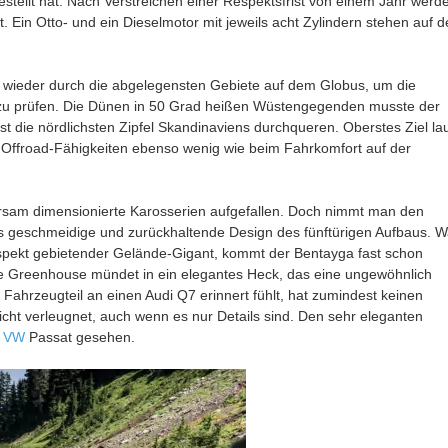
stellt hat. Nach Verstreichen einer Respektsfrist von einem Jahr werd
. Ein Otto- und ein Dieselmotor mit jeweils acht Zylindern stehen auf d
 wieder durch die abgelegensten Gebiete auf dem Globus, um die
 zu prüfen. Die Dünen in 50 Grad heißen Wüstengegenden musste der
 die nördlichsten Zipfel Skandinaviens durchqueren. Oberstes Ziel lau
n Offroad-Fähigkeiten ebenso wenig wie beim Fahrkomfort auf der
parsam dimensionierte Karosserien aufgefallen. Doch nimmt man den
 geschmeidige und zurückhaltende Design des fünftürigen Aufbaus. W
espekt gebietender Gelände-Gigant, kommt der Bentayga fast schon
he Greenhouse mündet in ein elegantes Heck, das eine ungewöhnlich
ahrzeugteil an einen Audi Q7 erinnert fühlt, hat zumindest keinen
cht verleugnet, auch wenn es nur Details sind. Den sehr eleganten
m
VW
Passat gesehen.