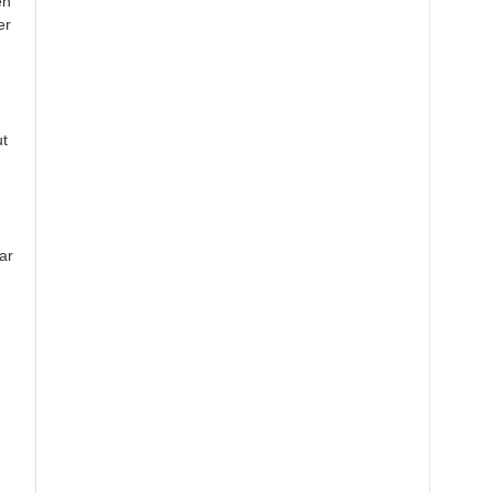
en
er
t
ar