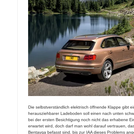
Die selbstverständlich elektrisch öffnende Klappe gibt 
herausziehbarer Ladeboden soll einen nach unten schw
bei der ersten Besichtigung noch nicht das erhabene E
erwartet wird, doch darf man wohl darauf vertrauen, das
Bentayga befasst sind, bis zur IAA dieses Problems 