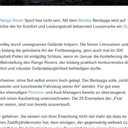
Range Rover
Sport fast nicht sein. Mit dem
Bentley
Bentayga wird auf
ichte der für Komfort und Leistungskraft bekannten Luxusmarke ein
S
entley durch unwegsames Gelände holpern. Die feinen Limousinen un
 bislang die gehobene Art der Fortbewegung, gern auch mal im 300
phalt-Pisten ist endgültig Schluss, wenn im Januar die Auslieferung d
lleinstellung des Range Rovers, der bislang praktisch konkurrenzlos d
rt und robuster Geländetauglichkeit befriedigen durfte.
rheimer, ohne Not selbst enorm hoch gelegt. Der Bentayga solle „nicht
sivste und luxuriöseste Fahrzeug seiner Art“ werden. Für gut zwei
des ehemaligen
Porsche
- und Audi-Managers bereits so überzeugend,
ch einen Kaufvertrag unterzeichneten. Die 25 Exemplare der „First
en waren, sind nun bereits ausverkauft.
 gefahren. Sie wissen von ihrer Erwerbung nicht viel mehr als dass es
einen Zwölfzylindermotor hat; dem einzigen, der gegenwärtig weltweit zu