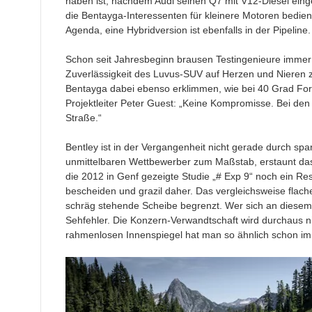
haben ist, nachdem Audi seinen Q7 mit V12-Diesel einge
die Bentayga-Interessenten für kleinere Motoren bedient
Agenda, eine Hybridversion ist ebenfalls in der Pipeline.
Schon seit Jahresbeginn brausen Testingenieure immer
Zuverlässigkeit des Luvus-SUV auf Herzen und Nieren
Bentayga dabei ebenso erklimmen, wie bei 40 Grad Forst
Projektleiter Peter Guest: „Keine Kompromisse. Bei de
Straße.“
Bentley ist in der Vergangenheit nicht gerade durch s
unmittelbaren Wettbewerber zum Maßstab, erstaunt das
die 2012 in Genf gezeigte Studie „# Exp 9“ noch ein R
bescheiden und grazil daher. Das vergleichsweise flac
schräg stehende Scheibe begrenzt. Wer sich an diesem F
Sehfehler. Die Konzern-Verwandtschaft wird durchaus ni
rahmenlosen Innenspiegel hat man so ähnlich schon i