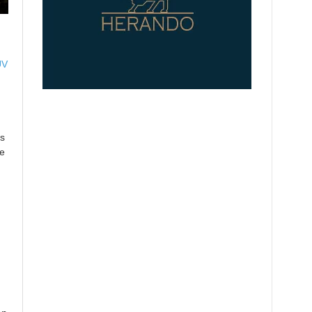
UV
d
es
ie