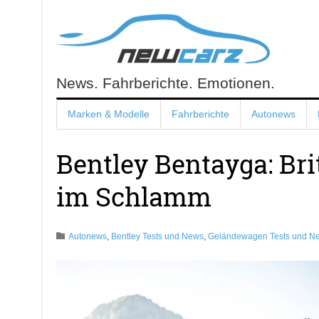
Skip
to
content
News. Fahrberichte. Emotionen.
NewCarz.de
Marken & Modelle
Fahrberichte
Autonews
Bentley Bentayga: Bri
im Schlamm
Autonews
,
Bentley Tests und News
,
Geländewagen Tests und N