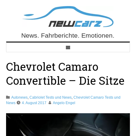
Skip
to
content
News. Fahrberichte. Emotionen.
NewCarz.de
Chevrolet Camaro
Convertible – Die Sitze
Autonews
,
Cabriolet Tests und News
,
Chevrolet Camaro Tests und
News
4. August 2017
Angelo Engel