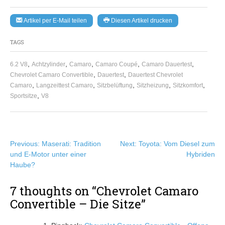
Artikel per E-Mail teilen
Diesen Artikel drucken
TAGS
,
,
,
,
,
6.2 V8
Achtzylinder
Camaro
Camaro Coupé
Camaro Dauertest
,
,
Chevrolet Camaro Convertible
Dauertest
Dauertest Chevrolet
,
,
,
,
,
Camaro
Langzeittest Camaro
Sitzbelüftung
Sitzheizung
Sitzkomfort
,
Sportsitze
V8
Beitragsnavigation
Previous:
Maserati: Tradition
Next:
Toyota: Vom Diesel zum
und E-Motor unter einer
Hybriden
Haube?
7 thoughts on “
Chevrolet Camaro
Convertible – Die Sitze
”