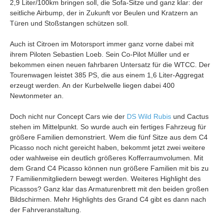
2,9 Liter/100km bringen soll, die Sofa-Sitze und ganz klar: der
seitliche Airbump, der in Zukunft vor Beulen und Kratzern an
Türen und Stoßstangen schützen soll.
Auch ist Citroen im Motorsport immer ganz vorne dabei mit
ihrem Piloten Sebastien Loeb. Sein Co-Pilot Müller und er
bekommen einen neuen fahrbaren Untersatz für die WTCC. Der
Tourenwagen leistet 385 PS, die aus einem 1,6 Liter-Aggregat
erzeugt werden. An der Kurbelwelle liegen dabei 400
Newtonmeter an.
Doch nicht nur Concept Cars wie der
DS Wild Rubis
und Cactus
stehen im Mittelpunkt. So wurde auch ein fertiges Fahrzeug für
größere Familien demonstriert. Wem die fünf Sitze aus dem C4
Picasso noch nicht gereicht haben, bekommt jetzt zwei weitere
oder wahlweise ein deutlich größeres Kofferraumvolumen. Mit
dem Grand C4 Picasso können nun größere Familien mit bis zu
7 Familienmitgliedern bewegt werden. Weiteres Highlight des
Picassos? Ganz klar das Armaturenbrett mit den beiden großen
Bildschirmen. Mehr Highlights des Grand C4 gibt es dann nach
der Fahrveranstaltung.