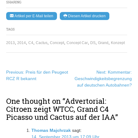
SHARING
Artikel per E-Mail teilen
Diesen Artikel drucken
TAGS
,
,
,
,
,
,
,
,
2013
2014
C4
Cactus
Concept
Concept Car
DS
Grand
Konzept
Beitragsnavigation
Previous:
Preis für den Peugeot
Next:
Kommentar:
RCZ R bekannt
Geschwindigkeitsbegrenzung
auf deutschen Autobahnen?
One thought on “
Advertorial:
Citroen zeigt WTCC, Grand C4
Picasso und Cactus auf der IAA
”
Thomas Majchrzak
sagt:
14. September 2013 um 17:09 Uhr