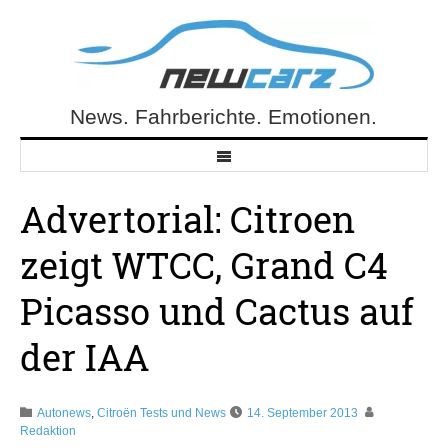
Skip
to
content
News. Fahrberichte. Emotionen.
NewCarz.de
Advertorial: Citroen
zeigt WTCC, Grand C4
Picasso und Cactus auf
der IAA
Autonews
,
Citroën Tests und News
14. September 2013
Redaktion