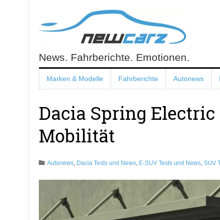
Skip
to
content
News. Fahrberichte. Emotionen.
NewCarz.de
Marken & Modelle
Fahrberichte
Autonews
Dacia Spring Electric
Mobilität
Autonews
,
Dacia Tests und News
,
E-SUV Tests und News
,
SUV T