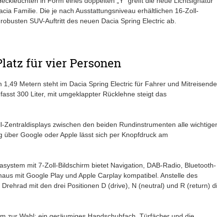
eckleuchten in Form eines doppelten „Y” greift die neue Lichtsignatur
cia Familie. Die je nach Ausstattungsniveau erhältlichen 16-Zoll-
obusten SUV-Auftritt des neuen Dacia Spring Electric ab.
atz für vier Personen
,49 Metern steht im Dacia Spring Electric für Fahrer und Mitreisende
asst 300 Liter, mit umgeklappter Rücklehne steigt das
ll-Zentraldisplays zwischen den beiden Rundinstrumenten alle wichtige
 über Google oder Apple lässt sich per Knopfdruck am
system mit 7-Zoll-Bildschirm bietet Navigation, DAB-Radio, Bluetooth-
naus mit Google Play und Apple Carplay kompatibel. Anstelle des
ehrad mit den drei Positionen D (drive), N (neutral) und R (return) d
aum zur Wahl: ein geräumiges Handschuhfach, Türfächer und die