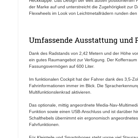
Heckklappe. Das Design der weit außen positionierten H
der Marke auf und unterstreicht die Zugehörigkeit zur Da
Flexwheels im Look von Leichtmetallrädern runden den r
Umfassende Ausstattung und Pl
Dank des Radstands von 2,42 Metern und der Höhe von 1
ein gutes Raumangebot zur Verfügung. Der Kofferraum f
Fassungsvermögen auf 600 Liter.
Im funktionalen Cockpit hat der Fahrer dank des 3,5-Zo
Fahrinformationen immer im Blick. Die Spracherkennung
Multifunktionslenkrad aktivieren.
Das optionale, mittig angeordnete Media-Nav-Multimedia
Funktion sowie einen USB-Anschluss und ist darüber hi
Schalthebels übernimmt ein ergonomisch angeordnetes Dr
Fahrfunktionen.
Für Kleinteile und Smartphones steht vorne viel Staur