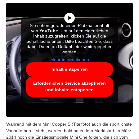
Sie sehen gerade einen Platzhalterinhalt
von
YouTube
. Um auf den eigentlichen
Inhalt zuzugreifen, klicken Sie auf die
Schaltfläche unten. Bitte beachten Sie, dass
dabei Daten an Drittanbieter weitergegeben
werden.
Mehr Informationen
Inhalt entsperren
Erforderlichen Service akzeptieren
und Inhalte entsperren
Während mit dem Mini Cooper S (Titelfoto) auch die sportlichste
Variante bereit steht, werden bald nach dem Marktstart im März
2014 noch die Einstiegsmodelle Mini One folgen, die sich vom