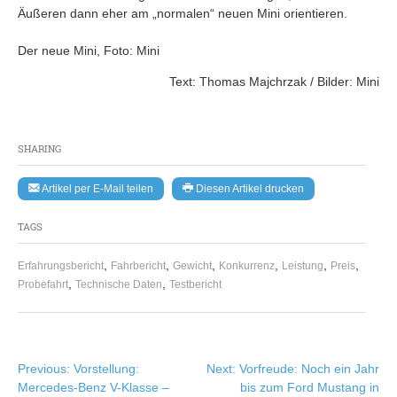
Äußeren dann eher am „normalen“ neuen Mini orientieren.
Der neue Mini, Foto: Mini
Text: Thomas Majchrzak / Bilder: Mini
SHARING
Artikel per E-Mail teilen
Diesen Artikel drucken
TAGS
,
,
,
,
,
,
Erfahrungsbericht
Fahrbericht
Gewicht
Konkurrenz
Leistung
Preis
,
,
Probefahrt
Technische Daten
Testbericht
Beitragsnavigation
Previous:
Vorstellung:
Next:
Vorfreude: Noch ein Jahr
Mercedes-Benz V-Klasse –
bis zum Ford Mustang in