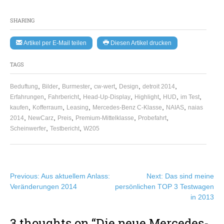
SHARING
Artikel per E-Mail teilen
Diesen Artikel drucken
TAGS
,
,
,
,
,
,
Beduftung
Bilder
Burmester
cw-wert
Design
detroit 2014
,
,
,
,
,
,
Erfahrungen
Fahrbericht
Head-Up-Display
Highlight
HUD
im Test
,
,
,
,
,
kaufen
Kofferraum
Leasing
Mercedes-Benz C-Klasse
NAIAS
naias
,
,
,
,
,
2014
NewCarz
Preis
Premium-Mittelklasse
Probefahrt
,
,
Scheinwerfer
Testbericht
W205
Beitragsnavigation
Previous:
Aus aktuellem Anlass:
Next:
Das sind meine
Veränderungen 2014
persönlichen TOP 3 Testwagen
in 2013
3 thoughts on “
Die neue Mercedes-