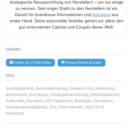
strategische Neuausrichtung von Herstellern – um nur einige
zu nennen. Sein enger Draht zu den Herstellern ist ein
Garant für brandneue Informationen und
Autonews
aus
erster Hand. Seine automobile Vorliebe gehört vor allem den
gut motorisierten Cabrios und Coupés dieser Welt.
SHARING
Artikel per E-Mail teilen
Diesen Artikel drucken
TAGS
,
,
,
,
Ausstattungslinie
Basismotorisierung
Designer-SUV
Downsizing
,
,
,
,
drehmoment
Dreizylinder
Einstiegsmotorisierung
Erfahrungsbericht
,
,
,
,
,
Erstkontakt
Inscription
LED-Tagfahrlicht
Modelljahr
Momentum
,
,
,
Sechsgangschaltgetriebe
Test
Thors Hammer
Volvo XC40
Momentum