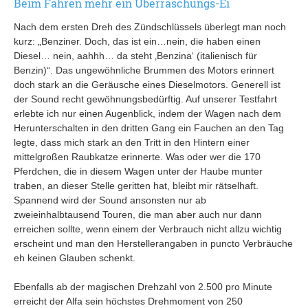
Beim Fahren mehr ein Überraschungs-Ei
Nach dem ersten Dreh des Zündschlüssels überlegt man noch
kurz: „Benziner. Doch, das ist ein…nein, die haben einen
Diesel… nein, aahhh… da steht ‚Benzina‘ (italienisch für
Benzin)“. Das ungewöhnliche Brummen des Motors erinnert
doch stark an die Geräusche eines Dieselmotors. Generell ist
der Sound recht gewöhnungsbedürftig. Auf unserer Testfahrt
erlebte ich nur einen Augenblick, indem der Wagen nach dem
Herunterschalten in den dritten Gang ein Fauchen an den Tag
legte, dass mich stark an den Tritt in den Hintern einer
mittelgroßen Raubkatze erinnerte. Was oder wer die 170
Pferdchen, die in diesem Wagen unter der Haube munter
traben, an dieser Stelle geritten hat, bleibt mir rätselhaft.
Spannend wird der Sound ansonsten nur ab
zweieinhalbtausend Touren, die man aber auch nur dann
erreichen sollte, wenn einem der Verbrauch nicht allzu wichtig
erscheint und man den Herstellerangaben in puncto Verbräuche
eh keinen Glauben schenkt.
Ebenfalls ab der magischen Drehzahl von 2.500 pro Minute
erreicht der Alfa sein höchstes Drehmoment von 250