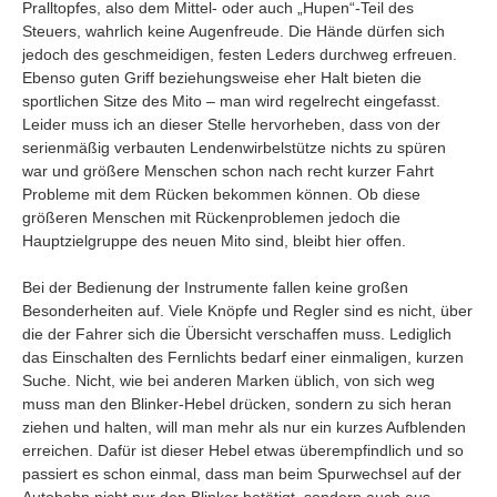
Pralltopfes, also dem Mittel- oder auch „Hupen“-Teil des
Steuers, wahrlich keine Augenfreude. Die Hände dürfen sich
jedoch des geschmeidigen, festen Leders durchweg erfreuen.
Ebenso guten Griff beziehungsweise eher Halt bieten die
sportlichen Sitze des Mito – man wird regelrecht eingefasst.
Leider muss ich an dieser Stelle hervorheben, dass von der
serienmäßig verbauten Lendenwirbelstütze nichts zu spüren
war und größere Menschen schon nach recht kurzer Fahrt
Probleme mit dem Rücken bekommen können. Ob diese
größeren Menschen mit Rückenproblemen jedoch die
Hauptzielgruppe des neuen Mito sind, bleibt hier offen.
Bei der Bedienung der Instrumente fallen keine großen
Besonderheiten auf. Viele Knöpfe und Regler sind es nicht, über
die der Fahrer sich die Übersicht verschaffen muss. Lediglich
das Einschalten des Fernlichts bedarf einer einmaligen, kurzen
Suche. Nicht, wie bei anderen Marken üblich, von sich weg
muss man den Blinker-Hebel drücken, sondern zu sich heran
ziehen und halten, will man mehr als nur ein kurzes Aufblenden
erreichen. Dafür ist dieser Hebel etwas überempfindlich und so
passiert es schon einmal, dass man beim Spurwechsel auf der