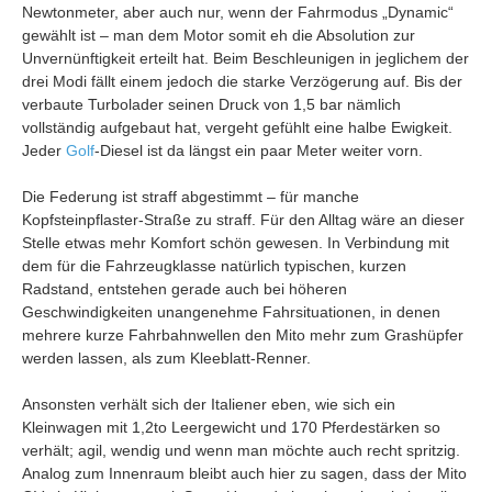
Newtonmeter, aber auch nur, wenn der Fahrmodus „Dynamic“
gewählt ist – man dem Motor somit eh die Absolution zur
Unvernünftigkeit erteilt hat. Beim Beschleunigen in jeglichem der
drei Modi fällt einem jedoch die starke Verzögerung auf. Bis der
verbaute Turbolader seinen Druck von 1,5 bar nämlich
vollständig aufgebaut hat, vergeht gefühlt eine halbe Ewigkeit.
Jeder
Golf
-Diesel ist da längst ein paar Meter weiter vorn.
Die Federung ist straff abgestimmt – für manche
Kopfsteinpflaster-Straße zu straff. Für den Alltag wäre an dieser
Stelle etwas mehr Komfort schön gewesen. In Verbindung mit
dem für die Fahrzeugklasse natürlich typischen, kurzen
Radstand, entstehen gerade auch bei höheren
Geschwindigkeiten unangenehme Fahrsituationen, in denen
mehrere kurze Fahrbahnwellen den Mito mehr zum Grashüpfer
werden lassen, als zum Kleeblatt-Renner.
Ansonsten verhält sich der Italiener eben, wie sich ein
Kleinwagen mit 1,2to Leergewicht und 170 Pferdestärken so
verhält; agil, wendig und wenn man möchte auch recht spritzig.
Analog zum Innenraum bleibt auch hier zu sagen, dass der Mito