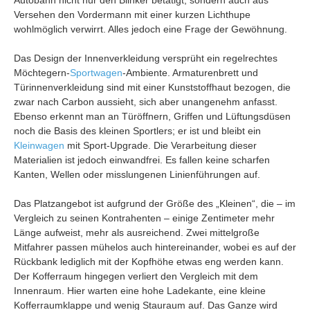
Autobahn nicht nur den Blinker betätigt, sondern auch aus
Versehen den Vordermann mit einer kurzen Lichthupe
wohlmöglich verwirrt. Alles jedoch eine Frage der Gewöhnung.
Das Design der Innenverkleidung versprüht ein regelrechtes
Möchtegern-
Sportwagen
-Ambiente. Armaturenbrett und
Türinnenverkleidung sind mit einer Kunststoffhaut bezogen, die
zwar nach Carbon aussieht, sich aber unangenehm anfasst.
Ebenso erkennt man an Türöffnern, Griffen und Lüftungsdüsen
noch die Basis des kleinen Sportlers; er ist und bleibt ein
Kleinwagen
mit Sport-Upgrade. Die Verarbeitung dieser
Materialien ist jedoch einwandfrei. Es fallen keine scharfen
Kanten, Wellen oder misslungenen Linienführungen auf.
Das Platzangebot ist aufgrund der Größe des „Kleinen“, die – im
Vergleich zu seinen Kontrahenten – einige Zentimeter mehr
Länge aufweist, mehr als ausreichend. Zwei mittelgroße
Mitfahrer passen mühelos auch hintereinander, wobei es auf der
Rückbank lediglich mit der Kopfhöhe etwas eng werden kann.
Der Kofferraum hingegen verliert den Vergleich mit dem
Innenraum. Hier warten eine hohe Ladekante, eine kleine
Kofferraumklappe und wenig Stauraum auf. Das Ganze wird