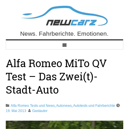
Skip
to
content
News. Fahrberichte. Emotionen.
NewCarz.de
Alfa Romeo MiTo QV
Test – Das Zwei(t)-
Stadt-Auto
Alfa Romeo Tests und News
,
Autonews
,
Autotests und Fahrberichte
19. Mai 2013
Gastautor