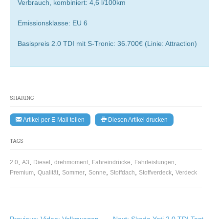
Verbrauch, kombiniert: 4,6 l/100km
Emissionsklasse: EU 6
Basispreis 2.0 TDI mit S-Tronic: 36.700€ (Linie: Attraction)
SHARING
Artikel per E-Mail teilen
Diesen Artikel drucken
TAGS
,
,
,
,
,
,
2.0
A3
Diesel
drehmoment
Fahreindrücke
Fahrleistungen
,
,
,
,
,
,
Premium
Qualität
Sommer
Sonne
Stoffdach
Stoffverdeck
Verdeck