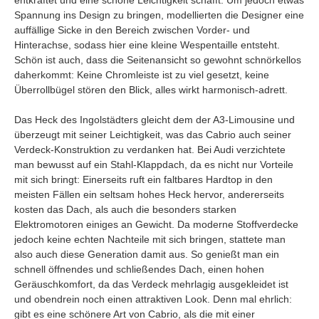
Spannung ins Design zu bringen, modellierten die Designer eine
auffällige Sicke in den Bereich zwischen Vorder- und
Hinterachse, sodass hier eine kleine Wespentaille entsteht.
Schön ist auch, dass die Seitenansicht so gewohnt schnörkellos
daherkommt: Keine Chromleiste ist zu viel gesetzt, keine
Überrollbügel stören den Blick, alles wirkt harmonisch-adrett.
Das Heck des Ingolstädters gleicht dem der A3-Limousine und
überzeugt mit seiner Leichtigkeit, was das Cabrio auch seiner
Verdeck-Konstruktion zu verdanken hat. Bei Audi verzichtete
man bewusst auf ein Stahl-Klappdach, da es nicht nur Vorteile
mit sich bringt: Einerseits ruft ein faltbares Hardtop in den
meisten Fällen ein seltsam hohes Heck hervor, andererseits
kosten das Dach, als auch die besonders starken
Elektromotoren einiges an Gewicht. Da moderne Stoffverdecke
jedoch keine echten Nachteile mit sich bringen, stattete man
also auch diese Generation damit aus. So genießt man ein
schnell öffnendes und schließendes Dach, einen hohen
Geräuschkomfort, da das Verdeck mehrlagig ausgekleidet ist
und obendrein noch einen attraktiven Look. Denn mal ehrlich:
gibt es eine schönere Art von Cabrio, als die mit einer