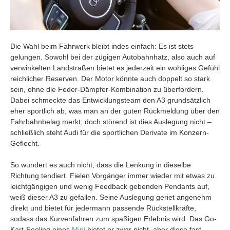
Die Wahl beim Fahrwerk bleibt indes einfach: Es ist stets
gelungen. Sowohl bei der zügigen Autobahnhatz, also auch auf
verwinkelten Landstraßen bietet es jederzeit ein wohliges Gefühl
reichlicher Reserven. Der Motor könnte auch doppelt so stark
sein, ohne die Feder-Dämpfer-Kombination zu überfordern.
Dabei schmeckte das Entwicklungsteam den A3 grundsätzlich
eher sportlich ab, was man an der guten Rückmeldung über den
Fahrbahnbelag merkt, doch störend ist dies Auslegung nicht –
schließlich steht Audi für die sportlichen Derivate im Konzern-
Geflecht.
So wundert es auch nicht, dass die Lenkung in dieselbe
Richtung tendiert. Fielen Vorgänger immer wieder mit etwas zu
leichtgängigen und wenig Feedback gebenden Pendants auf,
weiß dieser A3 zu gefallen. Seine Auslegung geriet angenehm
direkt und bietet für jedermann passende Rückstellkräfte,
sodass das Kurvenfahren zum spaßigen Erlebnis wird. Das Go-
Kart-Feeling eines
Mini
bietet er zwar nicht, aber diese fast