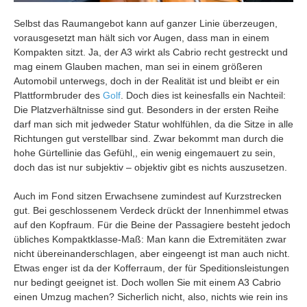
Selbst das Raumangebot kann auf ganzer Linie überzeugen,
vorausgesetzt man hält sich vor Augen, dass man in einem
Kompakten sitzt. Ja, der A3 wirkt als Cabrio recht gestreckt und
mag einem Glauben machen, man sei in einem größeren
Automobil unterwegs, doch in der Realität ist und bleibt er ein
Plattformbruder des
Golf
. Doch dies ist keinesfalls ein Nachteil:
Die Platzverhältnisse sind gut. Besonders in der ersten Reihe
darf man sich mit jedweder Statur wohlfühlen, da die Sitze in alle
Richtungen gut verstellbar sind. Zwar bekommt man durch die
hohe Gürtellinie das Gefühl,, ein wenig eingemauert zu sein,
doch das ist nur subjektiv – objektiv gibt es nichts auszusetzen.
Auch im Fond sitzen Erwachsene zumindest auf Kurzstrecken
gut. Bei geschlossenem Verdeck drückt der Innenhimmel etwas
auf den Kopfraum. Für die Beine der Passagiere besteht jedoch
übliches Kompaktklasse-Maß: Man kann die Extremitäten zwar
nicht übereinanderschlagen, aber eingeengt ist man auch nicht.
Etwas enger ist da der Kofferraum, der für Speditionsleistungen
nur bedingt geeignet ist. Doch wollen Sie mit einem A3 Cabrio
einen Umzug machen? Sicherlich nicht, also, nichts wie rein ins