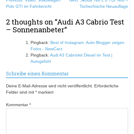
Beitragsnavigation
Previous:
Video: Volkswagen
Next:
Skoda Yeti 2.0 TDI Test –
Polo GTI im Fahrbericht
Tschechische Neuauflage
2 thoughts on “
Audi A3 Cabrio Test
– Sonnenanbeter
”
Pingback:
Best of Instagram: Auto-Blogger zeigen
Fotos - NewCarz
Pingback:
Audi A3 Cabriolet Diesel im Test |
Autogefühl
Schreibe einen Kommentar
Deine E-Mail-Adresse wird nicht veröffentlicht.
Erforderliche
Felder sind mit
*
markiert
Kommentar
*