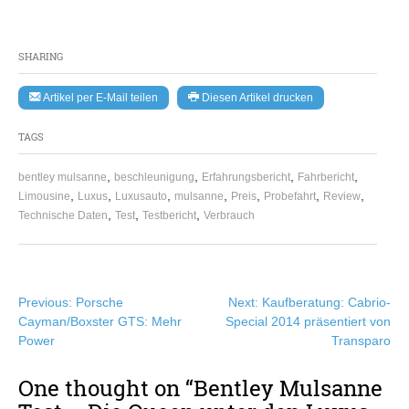
SHARING
Artikel per E-Mail teilen
Diesen Artikel drucken
TAGS
,
,
,
,
bentley mulsanne
beschleunigung
Erfahrungsbericht
Fahrbericht
,
,
,
,
,
,
,
Limousine
Luxus
Luxusauto
mulsanne
Preis
Probefahrt
Review
,
,
,
Technische Daten
Test
Testbericht
Verbrauch
Beitragsnavigation
Previous:
Porsche
Next:
Kaufberatung: Cabrio-
Cayman/Boxster GTS: Mehr
Special 2014 präsentiert von
Power
Transparo
One thought on “
Bentley Mulsanne