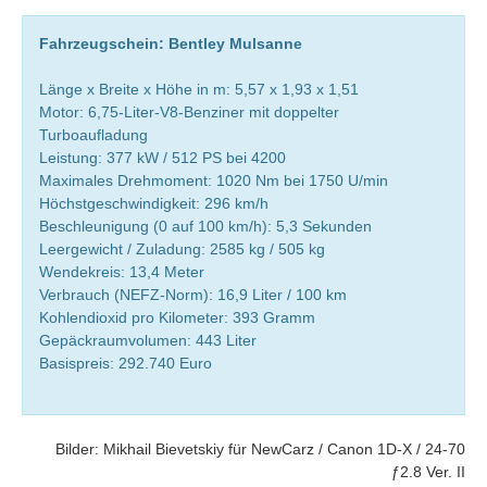
Fahrzeugschein: Bentley Mulsanne
Länge x Breite x Höhe in m: 5,57 x 1,93 x 1,51
Motor: 6,75-Liter-V8-Benziner mit doppelter
Turboaufladung
Leistung: 377 kW / 512 PS bei 4200
Maximales Drehmoment: 1020 Nm bei 1750 U/min
Höchstgeschwindigkeit: 296 km/h
Beschleunigung (0 auf 100 km/h): 5,3 Sekunden
Leergewicht / Zuladung: 2585 kg / 505 kg
Wendekreis: 13,4 Meter
Verbrauch (NEFZ-Norm): 16,9 Liter / 100 km
Kohlendioxid pro Kilometer: 393 Gramm
Gepäckraumvolumen: 443 Liter
Basispreis: 292.740 Euro
Bilder: Mikhail Bievetskiy für NewCarz / Canon 1D-X / 24-70
ƒ2.8 Ver. II