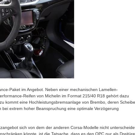
mance-Paket im Angebot. Neben einer mechanischen Lamellen-
 Performance-Reifen von Michelin im Format 215/40 R18 gehört dazu
nzu kommt eine Hochleistungsbremsanlage von Brembo, deren Scheib
h bei extrem hoher Beanspruchung eine optimale Verzögerung
atzangebot sich von dem der anderen Corsa-Modelle nicht unterscheidet
einschränken könnte, ist die Tatsache, dass es den OPC nur als Dreitüre