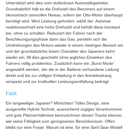
Unterstützt wird dies vom stufenlosen Automatikgetriebe.
Grundsätzlich hält es die Drehzahl des Benziners auf einem
ökonomisch sinnvollen Niveau, sofern der Otto-Motor überhaupt
benötigt wird. Wird Leistung gefordert, wählt der Automat
reaktionsschnell eine hohe Drehzahl und behält diese konstant
bei, ohne zu schalten. Reduziert der Fahrer nach der
Beschleunigungsphase dann das Gas, pendeln sich die
Umdrehungen des Motors wieder in einem niedrigen Bereich ein
und der grundsätzliche leisen Charakter des Japaners kehrt
wieder ein. All dies geschieht ohne jegliches Einwirken des
Fahrers völlig problemlos. Zusätzlich kann ein „Burst-Mode“
angewählt werden, der die in der Batterie vorhandene Ladung
direkt und bis zur völligen Entladung in den Antriebsstrang
einspeist und zur kraftvollen Leistungsentfaltung beiträgt.
Fazit
Ein langweiliger Japaner? Mitnichten! Tolles Design, eine
ausgereifte Hybrid-Technik, ausreichend zügiges Vorankommen
und gute Platzverhältnisse kennzeichnen diesen Toyota ebenso,
wie seine Fähigkeit zum genügsamen Benzinkonsum. Offen
bleibt nur eine Frage: Warum ist eine, für eine Sprit-Spar-Modell