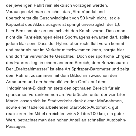
der jeweiligen Fahrt rein elektrisch vollzogen werden.
Vorausgesetzt man streichelt das „Strom“pedal und
überschreitet die Geschwindigkeit von 50 km/h nicht. Ist die
Kapazität des Akkus ausgereizt springt unverzüglich der 1,8
Liter Benzinmotor an und schiebt den Kombi voran. Dass man
nicht die Fahrleistungen eines Sportwagens erwarten darf, sollte
jedem klar sein. Dass der Hybrid aber recht flott voran kommt
und mehr als nur im Verkehr mitschwimmen kann, sorgte hier
und dort für verwunderte Gesichter. Doch der sportliche Ehrgeiz
des Fahrers liegt in einem anderen Bereich, dem Benzinsparen.
Der „Drehzahlmesser“ ist eine Art Spritspar-Barometer und zeigt
dem Fahrer, zusammen mit dem Bildschirm zwischen den
Armaturen und der hochauflösenden Grafik auf dem
Infotainment-Bildschirm stets den optimalen Bereich für ein
sparsames Vorrankommen an. Verbräuche unter der vier Liter
Marke lassen sich im Stadtverkehr dank dieser Maßnahmen,
sowie einer tadellos arbeitenden Start-Stop-Automatik, gut
realisieren. Im Mittel erreichten wir 5.8 Liter/100 km, ein guter
Wert, betrachtet man den hohen Anteil an schnellen Autobahn-
Passagen.