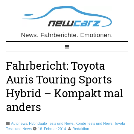
Skip
to
content
News. Fahrberichte. Emotionen.
NewCarz.de
Fahrbericht: Toyota
Auris Touring Sports
Hybrid – Kompakt mal
anders
Autonews
,
Hybridauto Tests und News
,
Kombi Tests und News
,
Toyota
Tests und News
18. Februar 2014
Redaktion