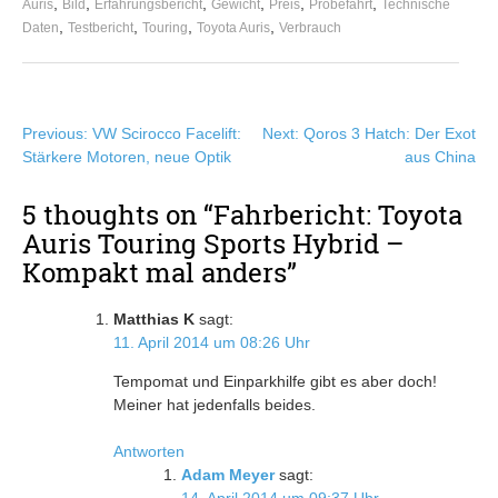
,
,
,
,
,
,
Auris
Bild
Erfahrungsbericht
Gewicht
Preis
Probefahrt
Technische
,
,
,
,
Daten
Testbericht
Touring
Toyota Auris
Verbrauch
Beitragsnavigation
Previous:
VW Scirocco Facelift:
Next:
Qoros 3 Hatch: Der Exot
Stärkere Motoren, neue Optik
aus China
5 thoughts on “
Fahrbericht: Toyota
Auris Touring Sports Hybrid –
Kompakt mal anders
”
Matthias K
sagt:
11. April 2014 um 08:26 Uhr
Tempomat und Einparkhilfe gibt es aber doch!
Meiner hat jedenfalls beides.
Antworten
Adam Meyer
sagt: