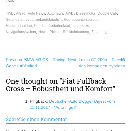
TAGS
,
,
,
,
,
,
,
4WD
Allrad
Auto News
Autonews
AWD
Dieselmotor
Double Cab
,
,
,
Geländefahrzeug
geländetauglich
Getriebeuntersetzung
,
,
,
,
Hinterradantrieb
Komfort
Lederlenkrad
Ledersitze
,
,
,
,
Navigationssystem
News
Pickup
Rückfahrkamera
Zuladung
Beitragsnavigation
Previous:
BMW M3 CS – Racing
Next:
Lexus CT 200h – Facelift
Gene (un)limited
des kompakten Hybriden
One thought on “
Fiat Fullback
Cross – Robustheit und Komfort
”
Pingback:
Deutscher Auto Blogger Digest vom
11.11.2017 › "Auto .. geil"
Schreibe einen Kommentar