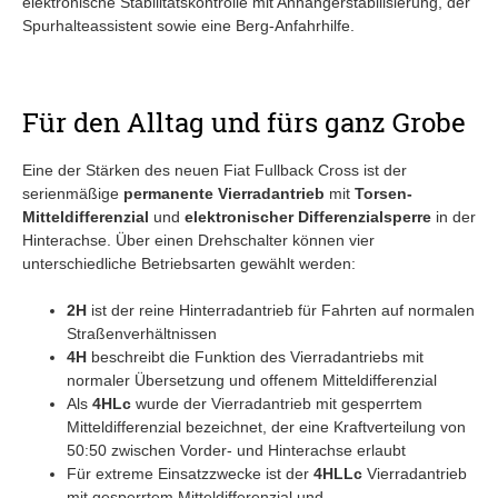
elektronische Stabilitätskontrolle mit Anhängerstabilisierung, der
Spurhalteassistent sowie eine Berg-Anfahrhilfe.
Für den Alltag und fürs ganz Grobe
Eine der Stärken des neuen Fiat Fullback Cross ist der
serienmäßige
permanente Vierradantrieb
mit
Torsen-
Mitteldifferenzial
und
elektronischer Differenzialsperre
in der
Hinterachse. Über einen Drehschalter können vier
unterschiedliche Betriebsarten gewählt werden:
2H
ist der reine Hinterradantrieb für Fahrten auf normalen
Straßenverhältnissen
4H
beschreibt die Funktion des Vierradantriebs mit
normaler Übersetzung und offenem Mitteldifferenzial
Als
4HLc
wurde der Vierradantrieb mit gesperrtem
Mitteldifferenzial bezeichnet, der eine Kraftverteilung von
50:50 zwischen Vorder- und Hinterachse erlaubt
Für extreme Einsatzzwecke ist der
4HLLc
Vierradantrieb
mit gesperrtem Mitteldifferenzial und