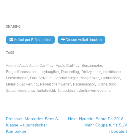
SHARING
Artikel per E-Mail teilen
Diesen Artikel drucken
TAGS
,
,
,
,
Android Auto
Apple Car Play
Apple CarPlay
Benzinmotor
,
,
,
,
Berganfahrassistent
citytauglich
Dachreling
Dreizylinder
elektrische
,
,
,
,
Fensterheber
Ford SYNC 3
Geschwindigkeitsbegrenzer
Lichtsensor
,
,
,
,
Metallic-Lackierung
Nebelscheinwerfer
Regensensor
Sitzheizung
,
,
,
Sprachsteuerung
Tagfahrlicht
Turbodiesel
Zentralverriegelung
Beitragsnavigation
Previous:
Mercedes-Benz A-
Next:
Hyundai Santa Fe 2018 –
Klasse – futuristischer
Mehr Coupé für´s SUV
Kompakter
(Update!)