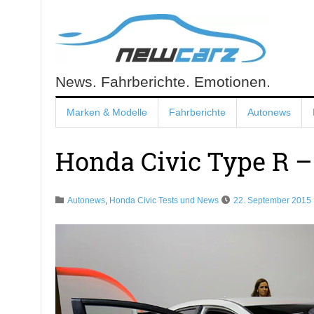
Skip
to
content
News. Fahrberichte. Emotionen.
NewCarz.de
Marken & Modelle
Fahrberichte
Autonews
Honda Civic Type R – 
Autonews
,
Honda Civic Tests und News
22. September 2015