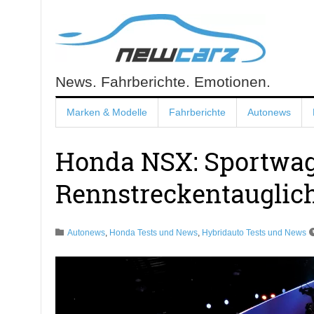
Skip
to
content
News. Fahrberichte. Emotionen.
NewCarz.de
Marken & Modelle
Fahrberichte
Autonews
Honda NSX: Sportwa
Rennstreckentauglich
Autonews
,
Honda Tests und News
,
Hybridauto Tests und News