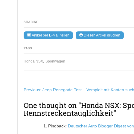
SHARING
Artikel per E-Mail teilen
Diesen Artikel drucken
TAGS
,
Honda NSX
Sportwagen
Beitragsnavigation
Previous:
Jeep Renegade Test – Verspielt mit Kanten suc
One thought on “
Honda NSX: Sp
Rennstreckentauglichkeit
”
Pingback:
Deutscher Auto Blogger Digest vom 