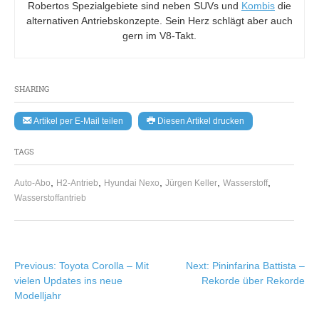
Robertos Spezialgebiete sind neben SUVs und
Kombis
die
alternativen Antriebskonzepte. Sein Herz schlägt aber auch
gern im V8-Takt.
SHARING
Artikel per E-Mail teilen
Diesen Artikel drucken
TAGS
,
,
,
,
,
Auto-Abo
H2-Antrieb
Hyundai Nexo
Jürgen Keller
Wasserstoff
Wasserstoffantrieb
Beitragsnavigation
Previous:
Toyota Corolla – Mit
Next:
Pininfarina Battista –
vielen Updates ins neue
Rekorde über Rekorde
Modelljahr