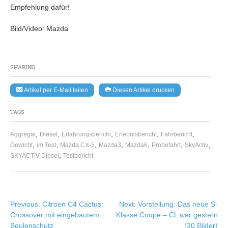
Empfehlung dafür!
Bild/Video: Mazda
SHARING
Artikel per E-Mail teilen
Diesen Artikel drucken
TAGS
,
,
,
,
,
Aggregat
Diesel
Erfahrungsbericht
Erlebnisbericht
Fahrbericht
,
,
,
,
,
,
,
Gewicht
im Test
Mazda CX-5
Mazda3
Mazda6
Probefahrt
SkyActiv
,
SKYACTIV Diesel
Testbericht
Beitragsnavigation
Previous:
Citroen C4 Cactus:
Next:
Vorstellung: Das neue S-
Crossover mit eingebautem
Klasse Coupe – CL war gestern
Beulenschutz
(30 Bilder)