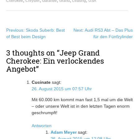
,
,
,
,
,
Cherokee
Chrysler
Garantie
Grand
Leasing
USA
Beitragsnavigation
Previous:
Skoda Suberb: Best
Next:
Audi RS3 Abt – Das Plus
of Best beim Design
für den Fünfzylinder
3 thoughts on “
Jeep Grand
Cherokee: Ein verlockendes
Angebot
”
Cucinate
sagt:
26. August 2015 um 07:57 Uhr
Mit 60.000 km kommt man fast 1,5 mal um die Welt
– oder unsere Welt ist in den letzten Tagen enorm
geschrumpft!
Antworten
Adam Meyer
sagt:
26. August 2015 um 12:08 Uhr