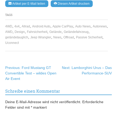
Artikel per E-Mail teilen
Diesen Artikel drucken
TAGS
,
,
,
,
,
,
,
4WD
4x4
Allrad
Android Auto
Apple CarPlay
Auto News
Autonews
,
,
,
,
,
AWD
Design
Fahrsicherheit
Gelände
Geländefahrzeug
,
,
,
,
,
geländetauglich
Jeep Wrangler
News
Offroad
Passive Sicherheit
Uconnect
Beitragsnavigation
Previous:
Ford Mustang GT
Next:
Lamborghini Urus – Das
Convertible Test – wildes Open
Performance-SUV
Air Event
Schreibe einen Kommentar
Deine E-Mail-Adresse wird nicht veröffentlicht.
Erforderliche
Felder sind mit
*
markiert