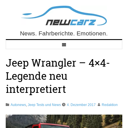
Skip
to
content
News. Fahrberichte. Emotionen.
NewCarz.de
Jeep Wrangler – 4×4-
Legende neu
interpretiert
Autonews
,
Jeep Tests und News
4. Dezember 2017
Redaktion