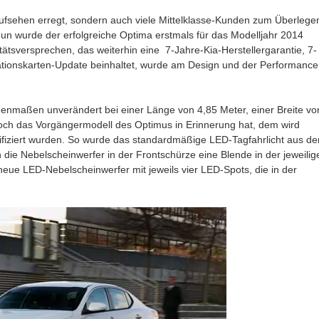
ufsehen erregt, sondern auch viele Mittelklasse-Kunden zum Überlege
 Nun wurde der erfolgreiche Optima erstmals für das Modelljahr 2014
ätsversprechen, das weiterhin eine 7-Jahre-Kia-Herstellergarantie, 7-
gationskarten-Update beinhaltet, wurde am Design und der Performance
Außenmaßen unverändert bei einer Länge von 4,85 Meter, einer Breite vo
och das Vorgängermodell des Optimus in Erinnerung hat, dem wird
difiziert wurden. So wurde das standardmäßige LED-Tagfahrlicht aus d
en die Nebelscheinwerfer in der Frontschürze eine Blende in der jeweilig
ue LED-Nebelscheinwerfer mit jeweils vier LED-Spots, die in der