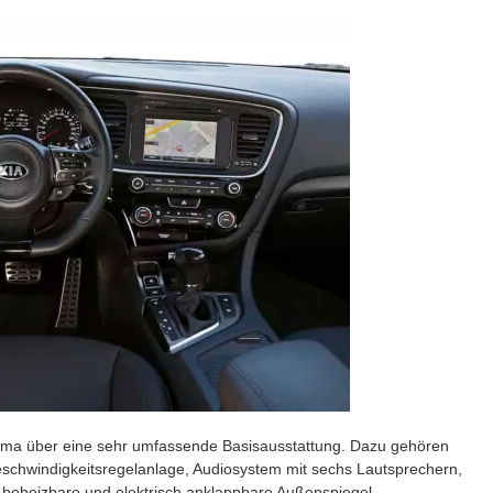
tima über eine sehr umfassende Basisausstattung. Dazu gehören
chwindigkeitsregelanlage, Audiosystem mit sechs Lautsprechern,
e, beheizbare und elektrisch anklappbare Außenspiegel,