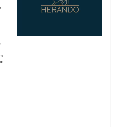
n
n
em
en