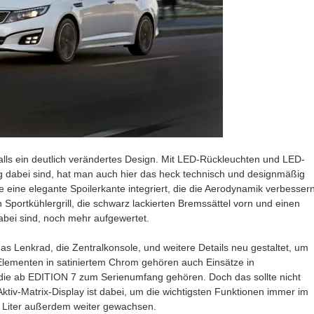
alls ein deutlich verändertes Design. Mit LED-Rückleuchten und LED-
 dabei sind, hat man auch hier das heck technisch und designmäßig
eine elegante Spoilerkante integriert, die die Aerodynamik verbesser
 Sportkühlergrill, die schwarz lackierten Bremssättel vorn und einen
dabei sind, noch mehr aufgewertet.
das Lenkrad, die Zentralkonsole, und weitere Details neu gestaltet, um
lementen in satiniertem Chrom gehören auch Einsätze in
 die ab EDITION 7 zum Serienumfang gehören. Doch das sollte nicht
ktiv-Matrix-Display ist dabei, um die wichtigsten Funktionen immer im
5 Liter außerdem weiter gewachsen.