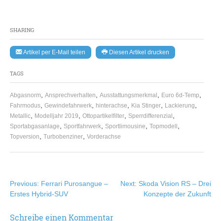
SHARING
Artikel per E-Mail teilen
Diesen Artikel drucken
TAGS
,
,
,
,
Abgasnorm
Ansprechverhalten
Ausstattungsmerkmal
Euro 6d-Temp
,
,
,
,
,
Fahrmodus
Gewindefahrwerk
hinterachse
Kia Stinger
Lackierung
,
,
,
,
Metallic
Modelljahr 2019
Ottopartikelfilter
Sperrdifferenzial
,
,
,
,
Sportabgasanlage
Sportfahrwerk
Sportlimousine
Topmodell
,
,
Topversion
Turbobenziner
Vorderachse
Beitragsnavigation
Previous:
Ferrari Purosangue –
Next:
Skoda Vision RS – Drei
Erstes Hybrid-SUV
Konzepte der Zukunft
Schreibe einen Kommentar