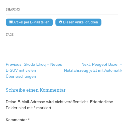
SHARING
Artikel per E-Mail teilen
Diesen Artikel drucken
TAGS
Beitragsnavigation
Previous:
Skoda Elroq – Neues
Next:
Peugeot Boxer –
E-SUV mit vielen
Nutzfahrzeug jetzt mit Automatik
Überraschungen
Schreibe einen Kommentar
Deine E-Mail-Adresse wird nicht veröffentlicht.
Erforderliche
Felder sind mit
*
markiert
Kommentar
*