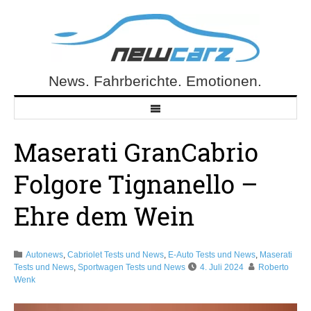
Skip
to
content
News. Fahrberichte. Emotionen.
NewCarz.de
Maserati GranCabrio
Folgore Tignanello –
Ehre dem Wein
Autonews
,
Cabriolet Tests und News
,
E-Auto Tests und News
,
Maserati
Tests und News
,
Sportwagen Tests und News
4. Juli 2024
Roberto
Wenk