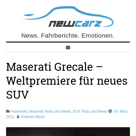
Skip
to
content
News. Fahrberichte. Emotionen.
NewCarz.de
Maserati Grecale –
Weltpremiere für neues
SUV
Autonews
,
Maserati Tests und News
,
SUV Tests und News
24. März
2022
Roberto Wenk