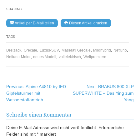
SHARING
Artikel per E-Mail teilen
Diesen Artikel drucken
TAGS
,
,
,
,
,
,
Dreizack
Grecale
Luxus-SUV
Maserati Grecale
Mildhybrid
Nettuno
,
,
,
Nettuno-Motor
neues Modell
vollelektrisch
Weltpremiere
Beitragsnavigation
Previous:
Alpine A4810 by IED –
Next:
BRABUS 800 XLP
Gipfelstürmer mit
SUPERWHITE – Das Ying zum
Wasserstoffantrieb
Yang
Schreibe einen Kommentar
Deine E-Mail-Adresse wird nicht veröffentlicht.
Erforderliche
Felder sind mit
*
markiert