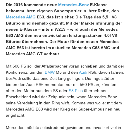
Die 2016 kommende neue
Mercedes-Benz
E-Klasse
bekommt ihren eigenen Supersportler in ihrer Reihe, den
Mercedes AMG
E63, das ist sicher. Die Tage des 5,5 l V8
Biturbo sind deshalb gezählt. Mit der Markteinführung der
neuen E-Klasse – intern W213 – wird auch der Mercedes
E63 AMG den neu entwickelten leistungsstarken 4.0l V8
Biturbo übernehmen. Der Motor für den neuen Mercedes
AMG E63 ist bereits im aktuellen Mercedes C63 AMG und
Mercedes AMG GT verbaut.
Mit 600 PS soll der Affalterbacher voran schießen und damit der
Konkurrenz, um den
BMW
M5 und den
Audi
RS6, davon fahren.
Bei Audi sollte das eine Zeit lang gelingen. Die Ingolstädter
bieten den Audi RS6 momentan nur mit 560 PS an, könnten
aber den Motor aus dem S8 oder
S8 Plus
übernehmen.
Entscheidend wird der Zeitpunkt sein, wann Mercedes-Benz
seine Veredelung in den Ring wirft. Komme was wolle: mit dem
Mercedes AMG E63 wird der Krieg der Super-Limousinen neu
angefacht.
Mercedes möchte selbstredend gewinnen und investiert viel in