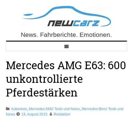
Skip
to
content
News. Fahrberichte. Emotionen.
NewCarz.de
Mercedes AMG E63: 600
unkontrollierte
Pferdestärken
Autonews
,
Mercedes AMG Tests und News
,
Mercedes-Benz Tests und
News
19. August 2015
Redaktion