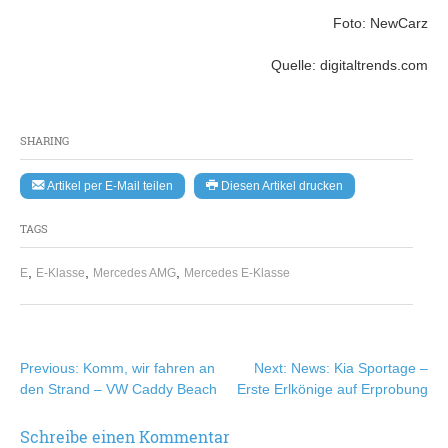
Foto: NewCarz
Quelle: digitaltrends.com
SHARING
Artikel per E-Mail teilen
Diesen Artikel drucken
TAGS
,
,
,
E
E-Klasse
Mercedes AMG
Mercedes E-Klasse
Beitragsnavigation
Previous:
Komm, wir fahren an
Next:
News: Kia Sportage –
den Strand – VW Caddy Beach
Erste Erlkönige auf Erprobung
Schreibe einen Kommentar