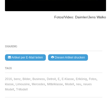
Fotos/Video: Daimler/Jens Walko
SHARING
Artikel per E-Mail teilen
Diesen Artikel drucken
TAGS
,
,
,
,
,
,
,
,
,
2016
benz
Bilder
Business
Detroit
E
E-Klasse
Erlkönig
Fotos
,
,
,
,
,
,
klasse
Limousine
Mercedes
Mittelklasse
Modell
neu
neues
,
Modell
T-Modell