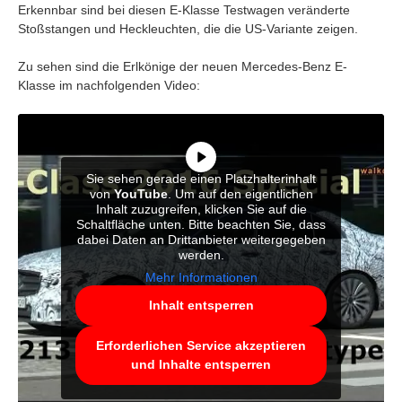
Erkennbar sind bei diesen E-Klasse Testwagen veränderte
Stoßstangen und Heckleuchten, die die US-Variante zeigen.
Zu sehen sind die Erlkönige der neuen Mercedes-Benz E-
Klasse im nachfolgenden Video:
Sie sehen gerade einen Platzhalterinhalt
von
YouTube
. Um auf den eigentlichen
Inhalt zuzugreifen, klicken Sie auf die
Schaltfläche unten. Bitte beachten Sie, dass
dabei Daten an Drittanbieter weitergegeben
werden.
Mehr Informationen
Inhalt entsperren
Erforderlichen Service akzeptieren
und Inhalte entsperren