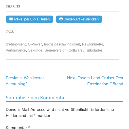
SHARING
Artikel per E-Mail teilen
Diesen Artikel drucken
TAGS
,
,
,
,
drehmoment
G-Power
höchstgeschwindigkeit
Newtonmeter
,
,
,
,
Performance
Sekunde
Serienversion
Software
Turbolader
Beitragsnavigation
Previous:
Was kostet
Next:
Toyota Land Cruiser Test
Autotuning?
– Faszination Offroad
Schreibe einen Kommentar
Deine E-Mail-Adresse wird nicht veröffentlicht.
Erforderliche
Felder sind mit
*
markiert
Kommentar
*