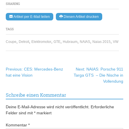
SHARING
Artikel per E-Mail teilen
Diesen Artikel drucken
TAGS
,
,
,
,
,
,
,
Coupe
Detroit
Elektromotor
GTE
Hubraum
NAIAS
Naias 2015
VW
Beitragsnavigation
Previous:
CES: Mercedes-Benz
Next:
NAIAS: Porsche 911
hat eine Vision
Targa GTS – Die Nische in
Vollendung
Schreibe einen Kommentar
Deine E-Mail-Adresse wird nicht veröffentlicht.
Erforderliche
Felder sind mit
*
markiert
Kommentar
*