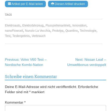
Artikel per E-Mail teilen
Diesen Artikel drucken
TAGS
,
,
,
,
Elektroauto
Elektrofahrzeug
Flusszellenantrieb
Innovation
,
,
,
,
,
nanoFlowcell
Nunzio La Vecchia
Prototyp
Quantino
Technologie
,
,
Test
Testergebnis
Verbrauch
Beitragsnavigation
Previous:
Volvo V60 Test –
Next:
Nissan Leaf –
Nordische Kombi-Nation
Umweltbonus verdoppelt
Schreibe einen Kommentar
Deine E-Mail-Adresse wird nicht veröffentlicht.
Erforderliche
Felder sind mit
*
markiert
Kommentar
*