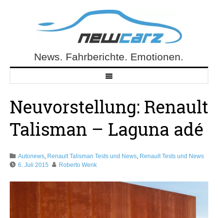
Skip
to
content
News. Fahrberichte. Emotionen.
NewCarz.de
Neuvorstellung: Renault
Talisman – Laguna adé
Autonews
,
Renault Talisman Tests und News
,
Renault Tests und News
6. Juli 2015
Roberto Wenk