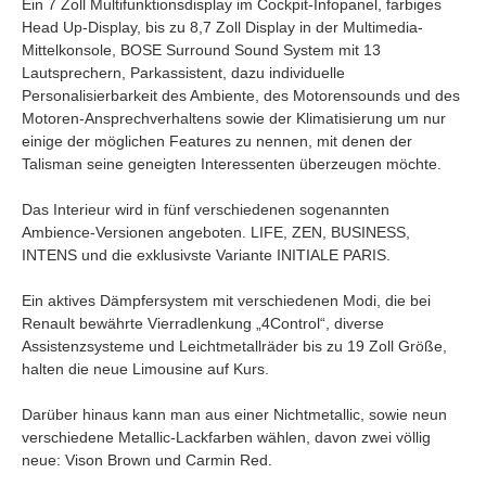
Ein 7 Zoll Multifunktionsdisplay im Cockpit-Infopanel, farbiges
Head Up-Display, bis zu 8,7 Zoll Display in der Multimedia-
Mittelkonsole, BOSE Surround Sound System mit 13
Lautsprechern, Parkassistent, dazu individuelle
Personalisierbarkeit des Ambiente, des Motorensounds und des
Motoren-Ansprechverhaltens sowie der Klimatisierung um nur
einige der möglichen Features zu nennen, mit denen der
Talisman seine geneigten Interessenten überzeugen möchte.
Das Interieur wird in fünf verschiedenen sogenannten
Ambience-Versionen angeboten. LIFE, ZEN, BUSINESS,
INTENS und die exklusivste Variante INITIALE PARIS.
Ein aktives Dämpfersystem mit verschiedenen Modi, die bei
Renault bewährte Vierradlenkung „4Control“, diverse
Assistenzsysteme und Leichtmetallräder bis zu 19 Zoll Größe,
halten die neue Limousine auf Kurs.
Darüber hinaus kann man aus einer Nichtmetallic, sowie neun
verschiedene Metallic-Lackfarben wählen, davon zwei völlig
neue: Vison Brown und Carmin Red.