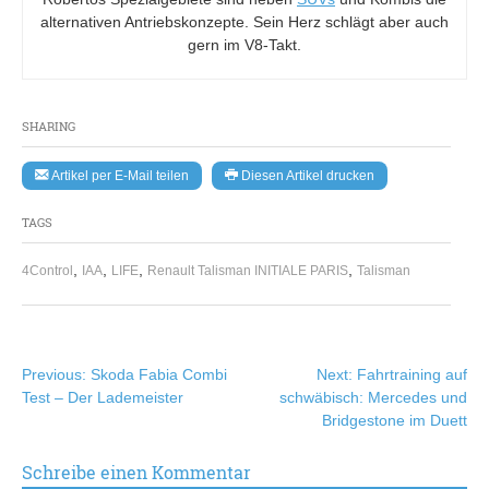
alternativen Antriebskonzepte. Sein Herz schlägt aber auch
gern im V8-Takt.
SHARING
Artikel per E-Mail teilen
Diesen Artikel drucken
TAGS
,
,
,
,
4Control
IAA
LIFE
Renault Talisman INITIALE PARIS
Talisman
Beitragsnavigation
Previous:
Skoda Fabia Combi
Next:
Fahrtraining auf
Test – Der Lademeister
schwäbisch: Mercedes und
Bridgestone im Duett
Schreibe einen Kommentar