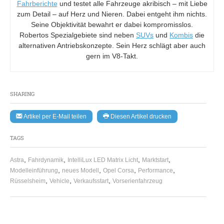
Fahrberichte
und testet alle Fahrzeuge akribisch – mit Liebe
zum Detail – auf Herz und Nieren. Dabei entgeht ihm nichts.
Seine Objektivität bewahrt er dabei kompromisslos.
Robertos Spezialgebiete sind neben
SUVs
und
Kombis
die
alternativen Antriebskonzepte. Sein Herz schlägt aber auch
gern im V8-Takt.
SHARING
Artikel per E-Mail teilen
Diesen Artikel drucken
TAGS
,
,
,
,
Astra
Fahrdynamik
IntelliLux LED Matrix Licht
Marktstart
,
,
,
,
Modelleinführung
neues Modell
Opel Corsa
Performance
,
,
,
Rüsselsheim
Vehicle
Verkaufsstart
Vorserienfahrzeug