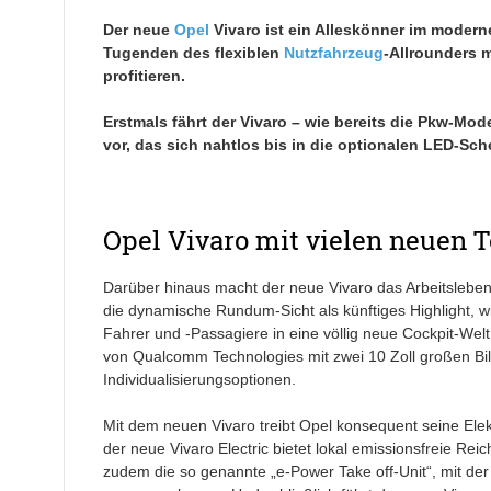
Der neue
Opel
Vivaro ist ein Alleskönner im moder
Tugenden des flexiblen
Nutzfahrzeug
-Allrounders m
profitieren.
Erstmals fährt der Vivaro – wie bereits die Pkw-Mo
vor, das sich nahtlos bis in die optionalen LED-Sche
Opel Vivaro mit vielen neuen 
Darüber hinaus macht der neue Vivaro das Arbeitsleben
die dynamische Rundum-Sicht als künftiges Highlight, w
Fahrer und -Passagiere in eine völlig neue Cockpit-We
von Qualcomm Technologies mit zwei 10 Zoll großen Bil
Individualisierungsoptionen.
Mit dem neuen Vivaro treibt Opel konsequent seine Elek
der neue Vivaro Electric bietet lokal emissionsfreie Re
zudem die so genannte „e-Power Take off-Unit“, mit der 