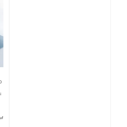
0
i
uf