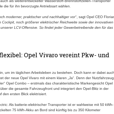
 auch als weiterentwickelter Wasserstoff-Brennstoffzellen-Transporter
die für ihn bevorzugte Antriebsart wählen.
och moderner, praktischer und nachhaltiger vor
“, sagt Opel CEO Floria
en Cockpit, noch größerer elektrischer Reichweite sowie der innovativen
unserer LCV-Offensive. So findet jeder Gewerbetreibende den für das
-flexibel: Opel Vivaro vereint Pkw- und
ein, um im täglichen Arbeitsleben zu bestehen. Doch kann er dabei auc
t der neue Opel Vivaro mit einem klaren „Ja“. Denn der Nutzfahrzeug
uder“ Opel Combo – erstmals das charakteristische Markengesicht Opel
 über die gesamte Fahrzeugfront und integriert den Opel-Blitz in der
 den ersten Blick elektrisiert.
tric: Als batterie-elektrischer Transporter ist er wahlweise mit 50 kWh-
ickelten 75 kWh-Akku an Bord sind künftig bis zu 350 Kilometer