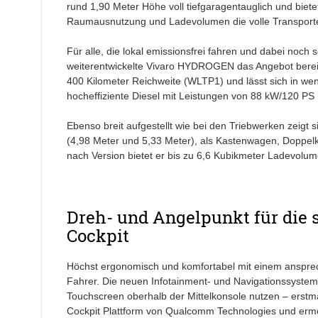
rund 1,90 Meter Höhe voll tiefgaragentauglich und biete
Raumausnutzung und Ladevolumen die volle Transporterf
Für alle, die lokal emissionsfrei fahren und dabei noch 
weiterentwickelte Vivaro HYDROGEN das Angebot bereic
400 Kilometer Reichweite (WLTP1) und lässt sich in w
hocheffiziente Diesel mit Leistungen von 88 kW/120 PS 
Ebenso breit aufgestellt wie bei den Triebwerken zeigt si
(4,98 Meter und 5,33 Meter), als Kastenwagen, Doppelka
nach Version bietet er bis zu 6,6 Kubikmeter Ladevolu
Dreh- und Angelpunkt für die s
Cockpit
Höchst ergonomisch und komfortabel mit einem ansprec
Fahrer. Die neuen Infotainment- und Navigationssysteme
Touchscreen oberhalb der Mittelkonsole nutzen – erstm
Cockpit Plattform von Qualcomm Technologies und erm