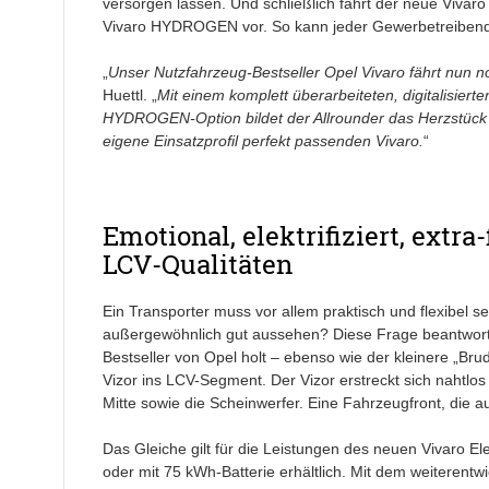
versorgen lassen. Und schließlich fährt der neue Vivaro
Vivaro HYDROGEN vor. So kann jeder Gewerbetreibende 
„
Unser Nutzfahrzeug-Bestseller Opel Vivaro fährt nun n
Huettl. „
Mit einem komplett überarbeiteten, digitalisiert
HYDROGEN-Option bildet der Allrounder das Herzstück 
eigene Einsatzprofil perfekt passenden Vivaro.
“
Emotional, elektrifiziert, extra
LCV-Qualitäten
Ein Transporter muss vor allem praktisch und flexibel s
außergewöhnlich gut aussehen? Diese Frage beantworte
Bestseller von Opel holt – ebenso wie der kleinere „Br
Vizor ins LCV-Segment. Der Vizor erstreckt sich nahtlos
Mitte sowie die Scheinwerfer. Eine Fahrzeugfront, die auf
Das Gleiche gilt für die Leistungen des neuen Vivaro Elec
oder mit 75 kWh-Batterie erhältlich. Mit dem weiterentw