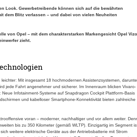
nen Look. Gewerbetreibende können sich auf die bewährten
it dem Blitz verlassen – und dabei von vielen Neuheiten
delle von Opel – mit dem charakterstarken Markengesicht Opel Vizo
inwerfer zieht.
Technologien
 leichter: Mit insgesamt 18 hochmodernen Assistenzsystemen, darunte
ird jede Fahrt angenehmer und sicherer. Im Innenraum blicken Vivaro-
lt: Neue Infotainment-Systeme auf Snapdragon Cockpit Plattform-Basis
dschirmen und kabelloser Smartphone-Konnektivität bieten zahlreiche
trooffensive voran – moderner, nachhaltiger und vor allem weiter. Den
ichweiten bis zu 350 Kilometer (gemäß WLTP). Einzigartig im Segment is
sich weitere elektrische Geräte aus der Antriebsbatterie mit Strom