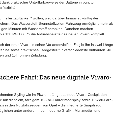
t dank praktischer Unterflurbauweise der Batterie in puncto
lexibiltät.
schneller „auftanken“ wollen, wird darüber hinaus zukünftig der
hern. Das Wasserstoff-Brennstoffzellen-Fahrzeug ermöglicht mehr al
enigen Minuten mit Wasserstoff betanken. Daneben machen
bis 130 kW/177 PS die Antriebspalette des neuen Vivaro komplett.
ch der neue Vivaro in seiner Variantenvielfalt: Es gibt ihn in zwei Läng
bine sowie praktisches Fahrgestell für verschiedenste Aufbauten. Je
men und 1,4 Tonnen Zuladung.
ichere Fahrt: Das neue digitale Vivaro-
henden Styling wie im Pkw empfängt das neue Vivaro-Cockpit den
 mit digitalem, farbigem 10-Zoll-Fahrerinfodisplay sowie 10-Zoll-Farb-
als in den Nutzfahrzeugen von Opel – die integrierte Snapdragon
öglichen unter anderem hochmoderne Grafik-, Multimedia- und