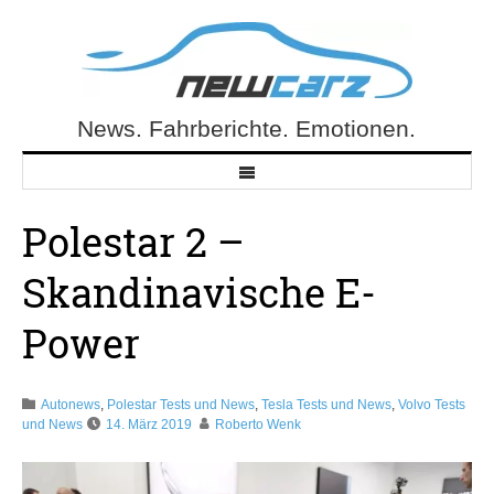
Skip
to
content
News. Fahrberichte. Emotionen.
NewCarz.de
Polestar 2 –
Skandinavische E-
Power
Autonews
,
Polestar Tests und News
,
Tesla Tests und News
,
Volvo Tests
und News
14. März 2019
Roberto Wenk