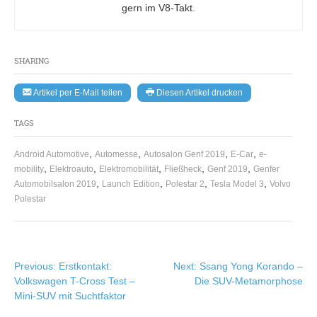
gern im V8-Takt.
SHARING
Artikel per E-Mail teilen
Diesen Artikel drucken
TAGS
,
,
,
,
Android Automotive
Automesse
Autosalon Genf 2019
E-Car
e-
,
,
,
,
,
mobility
Elektroauto
Elektromobilität
Fließheck
Genf 2019
Genfer
,
,
,
,
Automobilsalon 2019
Launch Edition
Polestar 2
Tesla Model 3
Volvo
Polestar
Beitragsnavigation
Previous:
Erstkontakt:
Next:
Ssang Yong Korando –
Volkswagen T-Cross Test –
Die SUV-Metamorphose
Mini-SUV mit Suchtfaktor