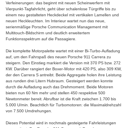
Verfeinerungen: das beginnt mit neuen Scheinwerfern mit
Vierpunkt-Tagfahrlicht, geht über schalenlose Türgriffe bis zu
einem neu gestalteten Heckdeckel mit vertikalen Lamellen und
neuen Heckleuchten. Im Interieur wartet nun das neue,
serienmäßige Porsche Communication Management mit
Multitouch-Bildschirm und deutlich erweitertem
Funktionsspektrum auf die Passagiere.
Die komplette Motorpalette wartet mit einer Bi-Turbo-Aufladung
auf, um den Fahrspaß des neuen Porsche 911 Carrera zu
steigern. Den Einstieg markiert die Version mit 370 PS bzw. 272
KW. Darüber rangiert der Boxer-Motor mit 420 PS, also 309 KW,
der den Carrera S antreibt. Beide Aggregate holen ihre Leistung
aus runden drei Litern Hubraum. Gesteigert werden konnte
durch die Aufladung auch das Drehmoment. Beide Motoren
bieten nun 60 Nm mehr und stellen 450 respektive 500
Newtonmeter bereit. Abrufbar ist die Kraft zwischen 1.700 bis
5.000 U/min. Beachtlich für Turbomotoren: die Maximaldrehzahl
von 7.500 Umdrehungen.
Dieses Potential wird in nochmals gesteigerte Fahrleistungen