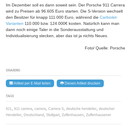
Im Dezember soll es dann soweit sein. Der Porsche 911 Carrera
wird zu Preisen ab 96.605 Euro starten. Die S-Version wechselt
den Besitzer für knapp 111.000 Euro, während die
Carbiolet-
Varianten
110.000 bzw. 124.000€ kosten. Natürlich kann man
dann noch einige Taler in die Sonderausstattung und
Individualisierung stecken, aber das ist ja nichts Neues.
Foto/ Quelle: Porsche
SHARING
Artikel per E-Mail teilen
Diesen Artikel drucken
TAGS
,
,
,
,
,
911
911 carrera
carrera
Carrera S
deutsche hersteller
deutscher
,
,
,
,
Hersteller
Deutschland
Stuttgart
Zuffenhausen
Zuffenhausener