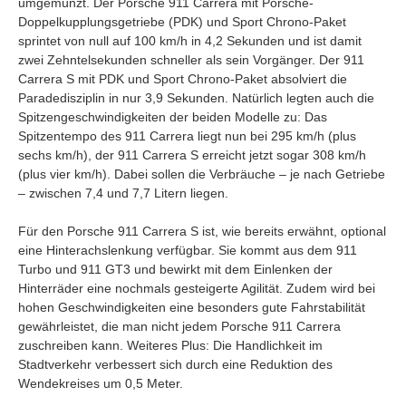
umgemünzt. Der Porsche 911 Carrera mit Porsche-
Doppelkupplungsgetriebe (PDK) und Sport Chrono-Paket
sprintet von null auf 100 km/h in 4,2 Sekunden und ist damit
zwei Zehntelsekunden schneller als sein Vorgänger. Der 911
Carrera S mit PDK und Sport Chrono-Paket absolviert die
Paradedisziplin in nur 3,9 Sekunden. Natürlich legten auch die
Spitzengeschwindigkeiten der beiden Modelle zu: Das
Spitzentempo des 911 Carrera liegt nun bei 295 km/h (plus
sechs km/h), der 911 Carrera S erreicht jetzt sogar 308 km/h
(plus vier km/h). Dabei sollen die Verbräuche – je nach Getriebe
– zwischen 7,4 und 7,7 Litern liegen.
Für den Porsche 911 Carrera S ist, wie bereits erwähnt, optional
eine Hinterachslenkung verfügbar. Sie kommt aus dem 911
Turbo und 911 GT3 und bewirkt mit dem Einlenken der
Hinterräder eine nochmals gesteigerte Agilität. Zudem wird bei
hohen Geschwindigkeiten eine besonders gute Fahrstabilität
gewährleistet, die man nicht jedem Porsche 911 Carrera
zuschreiben kann. Weiteres Plus: Die Handlichkeit im
Stadtverkehr verbessert sich durch eine Reduktion des
Wendekreises um 0,5 Meter.