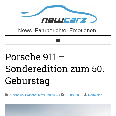
Skip
to
content
News. Fahrberichte. Emotionen.
NewCarz.de
Porsche 911 –
Sonderedition zum 50.
Geburstag
Autonews
,
Porsche Tests und News
5. Juni 2013
Redaktion