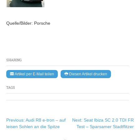
Quelle/Bilder: Porsche
SHARING
Artikel per E-Mail teilen
Diesen Artikel drucken
TAGS
Beitragsnavigation
Previous:
Audi R8 e-tron – auf
Next:
Seat Ibiza SC 2.0 TDI FR
leisen Sohlen an die Spitze
Test – Sparsamer Stadtflitzer