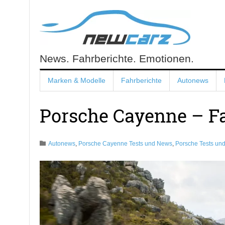
Skip
to
content
News. Fahrberichte. Emotionen.
NewCarz.de
Marken & Modelle
Fahrberichte
Autonews
Porsche Cayenne – Fac
Autonews
,
Porsche Cayenne Tests und News
,
Porsche Tests un