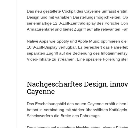
Das neu gestaltete Cockpit des Cayenne umfasst erstmal
Design und mit variablen Darstellungsmöglichkeiten. Opt
serienmäßige 12,3-Zoll-Zentraldisplay des Porsche Co
Armaturentafel und bietet Zugriff auf alle relevanten Fa
Native Apps wie Spotify und Apple Music optimieren die 
10,9-Zoll-Display verfügbar. Es bereichert das Fahrerl
separaten Zugriff auf die Bedienung des Infotainments
Video-Inhalte zu streamen. Eine spezielle Folierung stel
Nachgeschärftes Design, innov
Cayenne
Das Erscheinungsbild des neuen Cayenne erhält einen b
betont in Verbindung mit stärker überwölbten Kotflüge
Scheinwerfern die Breite des Fahrzeugs.
Dreidimensional gestaltete Heckleuchten, cleane Fläche