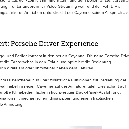
stoffe aus der Atemluft im Innenraum, und dem Beifahrer steht erstmal
gung – unter anderem für Video-Streaming während der Fahrt. Mit
ngsstärkeren Antrieben unterstreicht der Cayenne seinen Anspruch als
ert: Porsche Driver Experience
eige- und Bedienkonzept in den neuen Cayenne. Die neue Porsche Driv
zt die Fahrerachse in den Fokus und optimiert die Bedienung.
sich direkt am oder unmittelbar neben dem Lenkrad.
ahrassistenzhebel nun über zusätzliche Funktionen zur Bedienung der
wählhebel im neuen Cayenne auf der Armaturentafel. Dies schafft auf
 große Klimabedienfläche in hochwertiger Black-Panel-Ausführung.
bination mit mechanischen Klimawippen und einem haptischen
dle Anmutung.