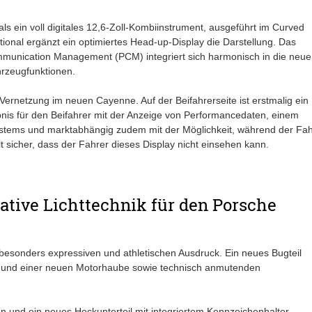
s ein voll digitales 12,6-Zoll-Kombiinstrument, ausgeführt im Curved
ional ergänzt ein optimiertes Head-up-Display die Darstellung. Das
mmunication Management (PCM) integriert sich harmonisch in die neue
hrzeugfunktionen.
Vernetzung im neuen Cayenne. Auf der Beifahrerseite ist erstmalig ein
ebnis für den Beifahrer mit der Anzeige von Performancedaten, einem
ystems und marktabhängig zudem mit der Möglichkeit, während der Fah
lt sicher, dass der Fahrer dieses Display nicht einsehen kann.
ative Lichttechnik für den Porsche
esonders expressiven und athletischen Ausdruck. Ein neues Bugteil
ln und einer neuen Motorhaube sowie technisch anmutenden
n und ein neues Heckunterteil mit integriertem Kennzeichenhalter