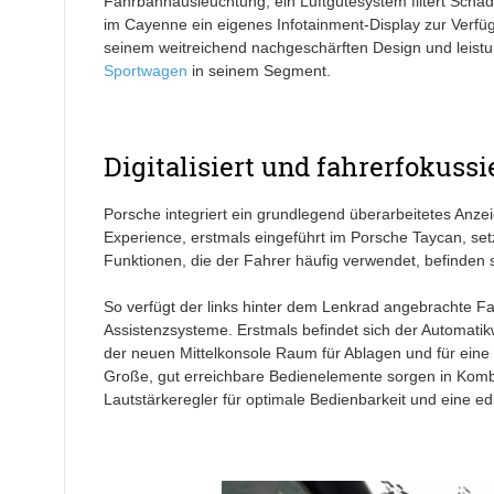
Fahrbahnausleuchtung, ein Luftgütesystem filtert Schad
im Cayenne ein eigenes Infotainment-Display zur Verfü
seinem weitreichend nachgeschärften Design und leistu
Sportwagen
in seinem Segment.
Digitalisiert und fahrerfokussi
Porsche integriert ein grundlegend überarbeitetes Anz
Experience, erstmals eingeführt im Porsche Taycan, set
Funktionen, die der Fahrer häufig verwendet, befinden 
So verfügt der links hinter dem Lenkrad angebrachte F
Assistenzsysteme. Erstmals befindet sich der Automatik
der neuen Mittelkonsole Raum für Ablagen und für eine
Große, gut erreichbare Bedienelemente sorgen in Kom
Lautstärkeregler für optimale Bedienbarkeit und eine e