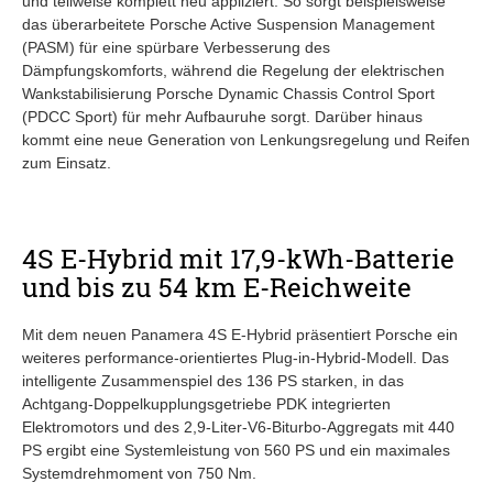
und teilweise komplett neu appliziert. So sorgt beispielsweise
das überarbeitete Porsche Active Suspension Management
(PASM) für eine spürbare Verbesserung des
Dämpfungskomforts, während die Regelung der elektrischen
Wankstabilisierung Porsche Dynamic Chassis Control Sport
(PDCC Sport) für mehr Aufbauruhe sorgt. Darüber hinaus
kommt eine neue Generation von Lenkungsregelung und Reifen
zum Einsatz.
4S E-Hybrid mit 17,9-kWh-Batterie
und bis zu 54 km E-Reichweite
Mit dem neuen Panamera 4S E-Hybrid präsentiert Porsche ein
weiteres performance-orientiertes Plug-in-Hybrid-Modell. Das
intelligente Zusammenspiel des 136 PS starken, in das
Achtgang-Doppelkupplungsgetriebe PDK integrierten
Elektromotors und des 2,9-Liter-V6-Biturbo-Aggregats mit 440
PS ergibt eine Systemleistung von 560 PS und ein maximales
Systemdrehmoment von 750 Nm.