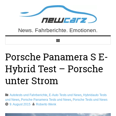
Skip
to
content
News. Fahrberichte. Emotionen.
NewCarz.de
Porsche Panamera S E-
Hybrid Test – Porsche
unter Strom
Autotests und Fahrberichte
,
E-Auto Tests und News
,
Hybridauto Tests
und News
,
Porsche Panamera Tests und News
,
Porsche Tests und News
9. August 2015
Roberto Wenk