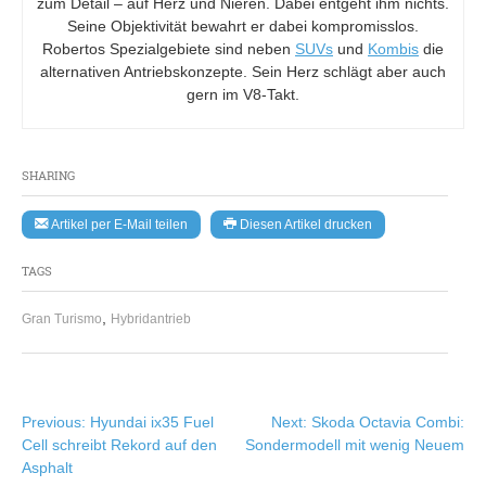
zum Detail – auf Herz und Nieren. Dabei entgeht ihm nichts.
Seine Objektivität bewahrt er dabei kompromisslos.
Robertos Spezialgebiete sind neben
SUVs
und
Kombis
die
alternativen Antriebskonzepte. Sein Herz schlägt aber auch
gern im V8-Takt.
SHARING
Artikel per E-Mail teilen
Diesen Artikel drucken
TAGS
,
Gran Turismo
Hybridantrieb
Beitragsnavigation
Previous:
Hyundai ix35 Fuel
Next:
Skoda Octavia Combi:
Cell schreibt Rekord auf den
Sondermodell mit wenig Neuem
Asphalt