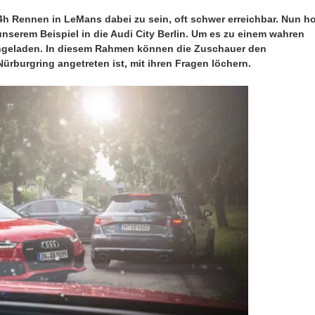
24h Rennen in LeMans dabei zu sein, oft schwer erreichbar. Nun ho
 unserem Beispiel in die Audi City Berlin. Um es zu einem wahren
ingeladen. In diesem Rahmen können die Zuschauer den
rburgring angetreten ist, mit ihren Fragen löchern.