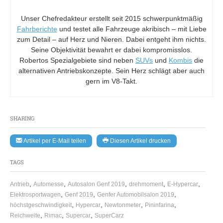
Unser Chefredakteur erstellt seit 2015 schwerpunktmäßig
Fahrberichte
und testet alle Fahrzeuge akribisch – mit Liebe
zum Detail – auf Herz und Nieren. Dabei entgeht ihm nichts.
Seine Objektivität bewahrt er dabei kompromisslos.
Robertos Spezialgebiete sind neben
SUVs
und
Kombis
die
alternativen Antriebskonzepte. Sein Herz schlägt aber auch
gern im V8-Takt.
SHARING
Artikel per E-Mail teilen
Diesen Artikel drucken
TAGS
,
,
,
,
,
Antrieb
Automesse
Autosalon Genf 2019
drehmoment
E-Hypercar
,
,
,
Elektrosportwagen
Genf 2019
Genfer Automobilsalon 2019
,
,
,
,
höchstgeschwindigkeit
Hypercar
Newtonmeter
Pininfarina
,
,
,
Reichweite
Rimac
Supercar
SuperCarz