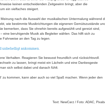
ahrweise keinen entscheidenden Zeitgewinn bringt, aber die
um ein vielfaches steigert.
rer Meinung nach die Auswahl der musikalischen Untermalung während d
rlebt, wie bestimmte Musikrichtungen die eignenen Gemütszustände un
e bemerken, dass Sie ohnehin bereits aufgewühlt und gereizt sind,
 – eine beruhigende Musik als Begleiter wählen. Das hilft sich zu
ne Fahrweise an den Tag zu legen.
nd unbehelligt ankommen.
e Verhalten. Reagieren Sie bewusst freundlich und rücksichtsvoll.
chseln zu lassen, bringt meist ein Lächeln und eine Dankesgeste
an sich selbst dabei und danach fühlt.
 ‚B‘ zu kommen, kann aber auch so viel Spaß machen. Wenn jeder den
Text: NewCarz / Foto: ADAC, Pixab