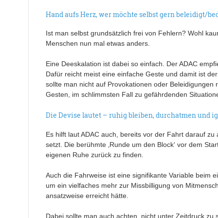
Hand aufs Herz, wer möchte selbst gern beleidigt/b
Ist man selbst grundsätzlich frei von Fehlern? Wohl kaum
Menschen nun mal etwas anders.
Eine Deeskalation ist dabei so einfach. Der ADAC empfieh
Dafür reicht meist eine einfache Geste und damit ist der g
sollte man nicht auf Provokationen oder Beleidigungen 
Gesten, im schlimmsten Fall zu gefährdenden Situatione
Die Devise lautet – ruhig bleiben, durchatmen und i
Es hilft laut ADAC auch, bereits vor der Fahrt darauf zu
setzt. Die berühmte ‚Runde um den Block‘ vor dem Start,
eigenen Ruhe zurück zu finden.
Auch die Fahrweise ist eine signifikante Variable beim e
um ein vielfaches mehr zur Missbilligung von Mitmensch
ansatzweise erreicht hätte.
Dabei sollte man auch achten, nicht unter Zeitdruck zu 