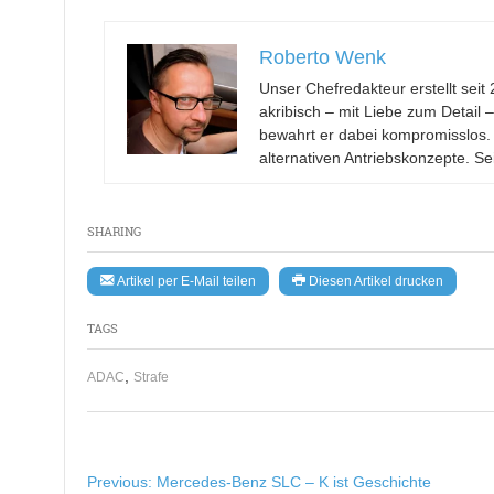
Roberto Wenk
Unser Chefredakteur erstellt se
akribisch – mit Liebe zum Detail 
bewahrt er dabei kompromisslos.
alternativen Antriebskonzepte. Se
SHARING
Artikel per E-Mail teilen
Diesen Artikel drucken
TAGS
,
ADAC
Strafe
Beitragsnavigation
Previous:
Mercedes-Benz SLC – K ist Geschichte