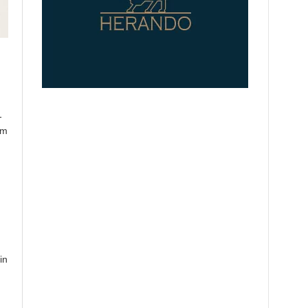
-
em
in