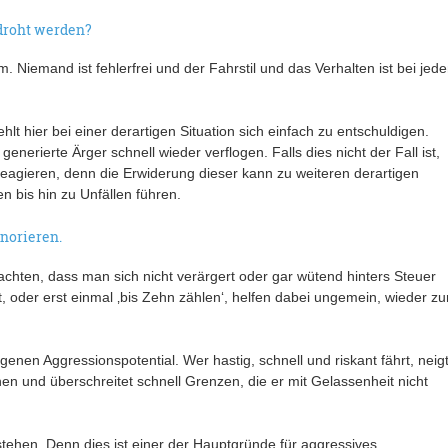
edroht werden?
. Niemand ist fehlerfrei und der Fahrstil und das Verhalten ist bei jed
lt hier bei einer derartigen Situation sich einfach zu entschuldigen.
enerierte Ärger schnell wieder verflogen. Falls dies nicht der Fall ist,
reagieren, denn die Erwiderung dieser kann zu weiteren derartigen
n bis hin zu Unfällen führen.
gnorieren.
 achten, dass man sich nicht verärgert oder gar wütend hinters Steuer
 oder erst einmal ‚bis Zehn zählen‘, helfen dabei ungemein, wieder zu
igenen Aggressionspotential. Wer hastig, schnell und riskant fährt, neig
en und überschreitet schnell Grenzen, die er mit Gelassenheit nicht
stehen. Denn dies ist einer der Hauptgründe für aggressives