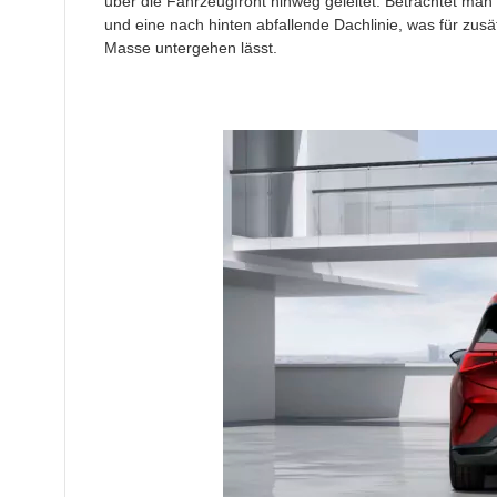
über die Fahrzeugfront hinweg geleitet. Betrachtet man
und eine nach hinten abfallende Dachlinie, was für zusät
Masse untergehen lässt.