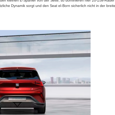
 den kleinen E-Spanier von der Seite, so dominieren hier 20-Zoll-Räder
zliche Dynamik sorgt und den Seat el-Born sicherlich nicht in der breit