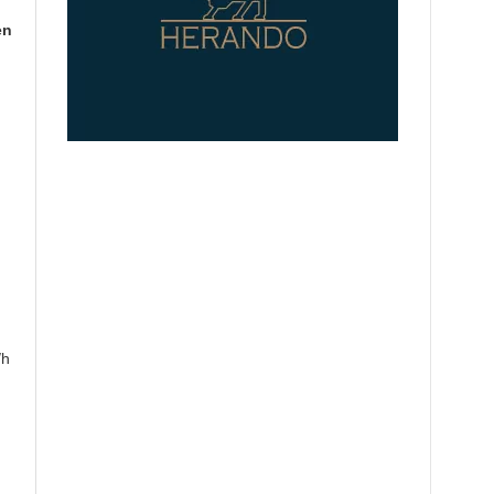
en
/h