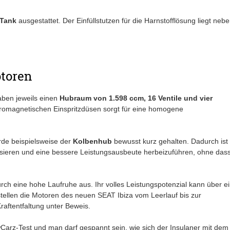
Tank
ausgestattet. Der Einfüllstutzen für die Harnstofflösung liegt neb
otoren
ben jeweils einen
Hubraum von 1.598 ccm, 16 Ventile und vier
tromagnetischen Einspritzdüsen sorgt für eine homogene
rde beispielsweise der
Kolbenhub
bewusst kurz gehalten. Dadurch ist
isieren und eine bessere Leistungsausbeute herbeizuführen, ohne das
rch eine hohe Laufruhe aus. Ihr volles Leistungspotenzial kann über e
ellen die Motoren des neuen SEAT Ibiza vom Leerlauf bis zur
aftentfaltung unter Beweis.
wCarz-Test und man darf gespannt sein, wie sich der Insulaner mit dem