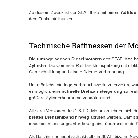
Zu diesem Zweck ist der SEAT Ibiza mit einem
AdBlue-
dem Tankeinfüllstutzen.
Technische Raffinessen der M
Die
turbogeladenen Dieselmotoren
des SEAT Ibiza ha
Zylinder
. Die Common-Rail-Direkteinspritzung mit elek
Gemischbildung und eine effiziente Verbrennung.
Um möglichst niedrige Verbrauchswerte zu erzielen, wu
es möglich, eine
schnelle Drehzahlsteigerung
zu real
größere Zylinderhubräume vonnöten sind.
Alle drei Versionen des 1.6-TDI-Motors zeichnen sich du
breites Drehzahlband
hinweg abrufen werden. Damit st
maximalen Leistungsanforderung eine überraschende Kr
Als Benziner befindet sich aktuell ein SEAT Ibiza im Ne