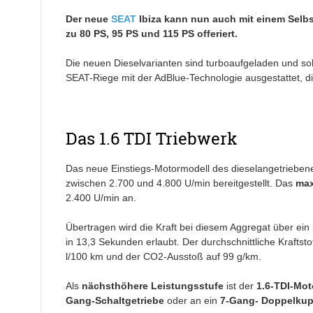
Der neue
SEAT
Ibiza kann nun auch mit einem Selbst
zu 80 PS, 95 PS und 115 PS offeriert.
Die neuen Dieselvarianten sind turboaufgeladen und soll
SEAT-Riege mit der AdBlue-Technologie ausgestattet, d
Das 1.6 TDI Triebwerk
Das neue Einstiegs-Motormodell des dieselangetriebene
zwischen 2.700 und 4.800 U/min bereitgestellt. Das
max
2.400 U/min an.
Übertragen wird die Kraft bei diesem Aggregat über ein
in 13,3 Sekunden erlaubt. Der durchschnittliche Kraftsto
l/100 km und der CO2-Ausstoß auf 99 g/km.
Als
nächsthöhere Leistungsstufe
ist der
1.6-TDI-Mot
Gang-Schaltgetriebe
oder an ein
7-Gang- Doppelkup