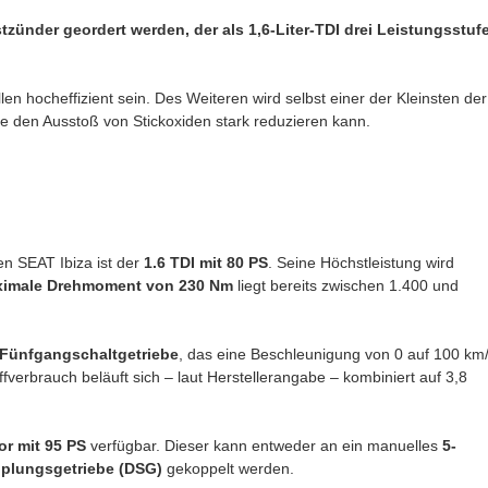
zünder geordert werden, der als 1,6-Liter-TDI drei Leistungsstuf
en hocheffizient sein. Des Weiteren wird selbst einer der Kleinsten der
ie den
Ausstoß von Stickoxiden stark reduzieren kann.
n SEAT Ibiza ist der
1.6 TDI mit 80 PS
. Seine Höchstleistung wird
imale Drehmoment von 230 Nm
liegt bereits zwischen 1.400 und
Fünfgangschaltgetriebe
, das eine Beschleunigung von 0 auf 100 km
ffverbrauch beläuft sich – laut Herstellerangabe – kombiniert auf 3,8
or mit 95 PS
verfügbar. Dieser kann entweder an ein manuelles
5-
plungsgetriebe (DSG)
gekoppelt werden.