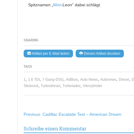
Spitznamen „
Mini
-Leon“ dabei schlägt.
SHARING
Artikel per E-Mail teilen
Diesen Artikel drucken
TAGS
,
,
,
,
,
,
,
1
1.6 TDI
7-Gang-DSG
AdBlue
Auto News
Autonews
Diesel
D
,
,
,
Stickoxid
Turbodiesel
Turbolader
Vierzylinder
Beitragsnavigation
Previous:
Cadillac Escalade Test – American Dream
Schreibe einen Kommentar