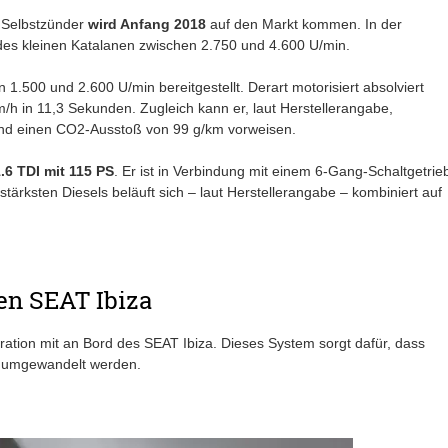
 Selbstzünder
wird Anfang 2018
auf den Markt kommen. In der
 des kleinen Katalanen zwischen 2.750 und 4.600 U/min.
 1.500 und 2.600 U/min bereitgestellt. Derart motorisiert absolviert
/h in 11,3 Sekunden. Zugleich kann er, laut Herstellerangabe,
 und einen CO2-Ausstoß von 99 g/km vorweisen.
.6 TDI mit 115 PS
. Er ist in Verbindung mit einem 6-Gang-Schaltgetrie
 stärksten Diesels beläuft sich – laut Herstellerangabe – kombiniert auf
en SEAT Ibiza
ation mit an Bord des SEAT Ibiza. Dieses System sorgt dafür, dass
fe umgewandelt werden.