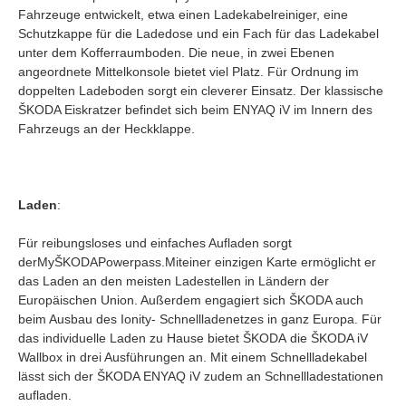
Fahrzeuge entwickelt, etwa einen Ladekabelreiniger, eine
Schutzkappe für die Ladedose und ein Fach für das Ladekabel
unter dem Kofferraumboden. Die neue, in zwei Ebenen
angeordnete Mittelkonsole bietet viel Platz. Für Ordnung im
doppelten Ladeboden sorgt ein cleverer Einsatz. Der klassische
ŠKODA Eiskratzer befindet sich beim ENYAQ iV im Innern des
Fahrzeugs an der Heckklappe.
Laden
:
Für reibungsloses und einfaches Aufladen sorgt
derMyŠKODAPowerpass.Miteiner einzigen Karte ermöglicht er
das Laden an den meisten Ladestellen in Ländern der
Europäischen Union. Außerdem engagiert sich ŠKODA auch
beim Ausbau des Ionity- Schnellladenetzes in ganz Europa. Für
das individuelle Laden zu Hause bietet ŠKODA die ŠKODA iV
Wallbox in drei Ausführungen an. Mit einem Schnellladekabel
lässt sich der ŠKODA ENYAQ iV zudem an Schnellladestationen
aufladen.