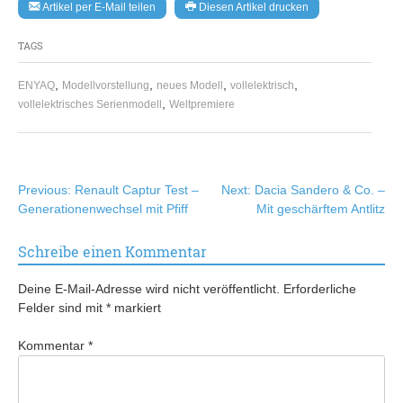
Artikel per E-Mail teilen
Diesen Artikel drucken
TAGS
,
,
,
,
ENYAQ
Modellvorstellung
neues Modell
vollelektrisch
,
vollelektrisches Serienmodell
Weltpremiere
Beitragsnavigation
Previous:
Renault Captur Test –
Next:
Dacia Sandero & Co. –
Generationenwechsel mit Pfiff
Mit geschärftem Antlitz
Schreibe einen Kommentar
Deine E-Mail-Adresse wird nicht veröffentlicht.
Erforderliche
Felder sind mit
*
markiert
Kommentar
*